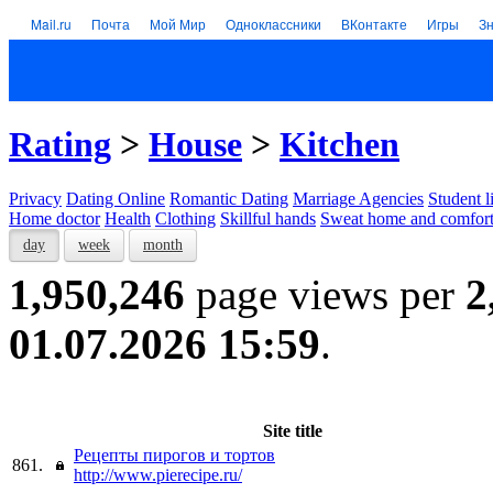
Mail.ru
Почта
Мой Мир
Одноклассники
ВКонтакте
Игры
З
Rating
>
House
>
Kitchen
Privacy
Dating Online
Romantic Dating
Marriage Agencies
Student l
Home doctor
Health
Clothing
Skillful hands
Sweat home and comfor
day
week
month
1,950,246
page views per
2
01.07.2026 15:59
.
Site title
Рецепты пирогов и тортов
861.
http://www.pierecipe.ru/