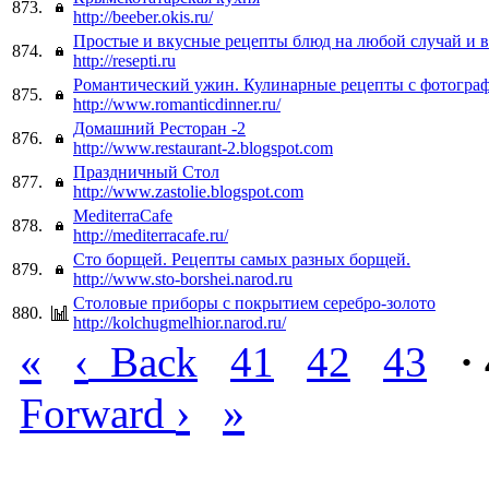
873.
http://beeber.okis.ru/
Простые и вкусные рецепты блюд на любой случай и в
874.
http://resepti.ru
Романтический ужин. Кулинарные рецепты с фотогра
875.
http://www.romanticdinner.ru/
Домашний Ресторан -2
876.
http://www.restaurant-2.blogspot.com
Праздничный Стол
877.
http://www.zastolie.blogspot.com
MediterraCafe
878.
http://mediterracafe.ru/
Сто борщей. Рецепты самых разных борщей.
879.
http://www.sto-borshei.narod.ru
Столовые приборы с покрытием серебро-золото
880.
http://kolchugmelhior.narod.ru/
«
‹
Back
41
42
43
·
›
»
Forward