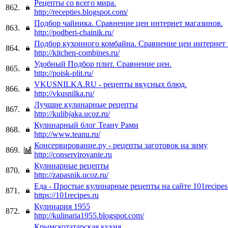
Рецепты со всего мира.
862.
http://recepties.blogspot.com/
Подбор чайника. Сравнение цен интернет магазинов.
863.
http://podberi-chainik.ru/
Подбор кухонного комбайна. Сравнение цен интернет 
864.
http://kitchen-combines.ru/
Удобный Подбор плит. Сравнение цен.
865.
http://poisk-plit.ru/
VKUSNILKA.RU - рецепты вкусных блюд.
866.
http://vkusnilka.ru/
Лучшие кулинарные рецепты
867.
http://kulibjaka.ucoz.ru/
Кулинарный блог Теану Рами
868.
http://www.teanu.ru/
Консервирование.ру - рецепты заготовок на зиму
869.
http://conservirovanie.ru
Кулинарные рецепты
870.
http://zapasnik.ucoz.ru/
Еда - Простые кулинарные рецепты на сайте 101recipes:
871.
https://101recipes.ru
Кулинария 1955
872.
http://kulinaria1955.blogspot.com/
Крымскотатарская кухня