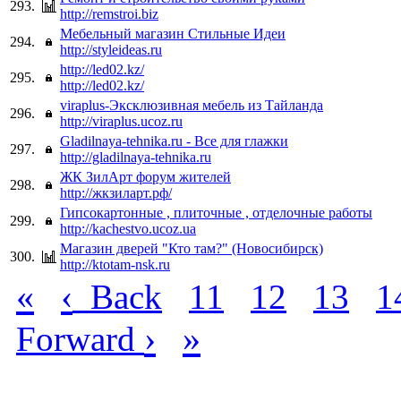
293.
http://remstroi.biz
Мебельный магазин Стильные Идеи
294.
http://styleideas.ru
http://led02.kz/
295.
http://led02.kz/
viraplus-Эксклюзивная мебель из Тайланда
296.
http://viraplus.ucoz.ru
Gladilnaya-tehnika.ru - Все для глажки
297.
http://gladilnaya-tehnika.ru
ЖК ЗилАрт форум жителей
298.
http://жкзиларт.рф/
Гипсокартонные , плиточные , отделочные работы
299.
http://kachestvo.ucoz.ua
Магазин дверей "Кто там?" (Новосибирск)
300.
http://ktotam-nsk.ru
«
‹
Back
11
12
13
1
›
»
Forward