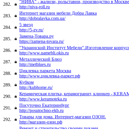
"НИВА" - жалюзи, рольставни, производство в Москв
282.
http://niva-roll.ru
Интернет магазин мебели Добра Лавка
283.
http://dobralavka.com.ua/
5 звезд
284.
http://5-zv.ru/
Замена-Товара.ру
285.
https://zamena-tovara.ru/
"Украинский Институт Мебели".Изготовление корпус
286.
http://www.uamebli.okis.ru
Металлический Блюз
287.
http://metblues.ru
Циклевка паркета Москва
288.
http://www.циклевка-паркет.рф
Кубхом
289.
http://kubhome.ru/
Керамическая плитка, керамогранит, клинкер - KE
290.
http://www.keramoteka.ru
Посуточно Екатеринбург
291.
http://posutochno-ekb.ru
Товары для дома. Интернет-магазин ОЗОН.
292.
http://магазин-озон.рф
Ремонт и строительство своими руками