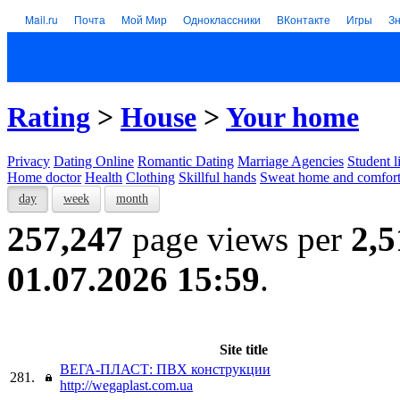
Mail.ru
Почта
Мой Мир
Одноклассники
ВКонтакте
Игры
З
Rating
>
House
>
Your home
Privacy
Dating Online
Romantic Dating
Marriage Agencies
Student l
Home doctor
Health
Clothing
Skillful hands
Sweat home and comfor
day
week
month
257,247
page views per
2,5
01.07.2026 15:59
.
Site title
ВЕГА-ПЛАСТ: ПВХ конструкции
281.
http://wegaplast.com.ua