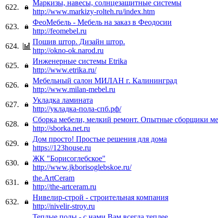
Маркизы, навесы, солнцезащитные системы
622.
http://www.markizy-rolteh.ru/index.htm
ФеоМебель - Мебель на заказ в Феодосии
623.
http://feomebel.ru
Пошив штор. Дизайн штор.
624.
http://okno-ok.narod.ru
Инженерные системы Etrika
625.
http://www.etrika.ru/
Мебельный салон МИЛАН г. Калининград
626.
http://www.milan-mebel.ru
Укладка ламината
627.
http://укладка-пола-спб.рф/
Сборка мебели, мелкий ремонт. Опытные сборщики ме
628.
http://sborka.net.ru
Дом просто! Простые решения для дома
629.
https://123house.ru
ЖК "Борисоглебское"
630.
http://www.jkborisoglebskoe.ru/
the.ArtCeram
631.
http://the-artceram.ru
Нивелир-строй - строительная компания
632.
http://nivelir-stroy.ru
Теплые полы - с нами Вам всегда теплее