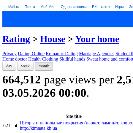
Mail.ru
Почта
Мой Мир
Одноклассники
ВКонтакте
Игры
З
Rating
>
House
>
Your home
Privacy
Dating Online
Romantic Dating
Marriage Agencies
Student l
Home doctor
Health
Clothing
Skillful hands
Sweat home and comfor
day
week
month
664,512
page views per
2,5
03.05.2026 00:00
.
Site title
Шторы и напольные покрытия (паркет, ламинат, ковро
621.
http://kimnata.kh.ua