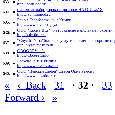
633.
http://heatfloor.ru/
питомник лабрадоров-ретриверов НАТСИ ФАЯ
634.
http://lab-nf.narod.ru
Район Левобережный г.Химки
635.
http://www.levoberejny.ru
ООО "Крона-Вуд" - натуральные напольные покрытия
636.
http://sale-floor.ru
"Служба быта"бытовые услуги населению и организа
637.
http://vyzovmastera.ru
OBOGREV.info
638.
https://obogrev.info
Брехово. ЖК Пятница
639.
http://www.brehovo.com
ООО "Невские Двери" Двери Окна Ремонт
640.
http://www.nevadoors.ru
«
‹
Back
31
· 32 ·
33
›
»
Forward