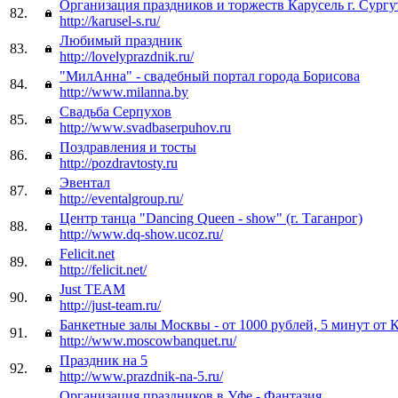
Организация праздников и торжеств Карусель г. Сургу
82.
http://karusel-s.ru/
Любимый праздник
83.
http://lovelyprazdnik.ru/
"МилАнна" - свадебный портал города Борисова
84.
http://www.milanna.by
Свадьба Серпухов
85.
http://www.svadbaserpuhov.ru
Поздравления и тосты
86.
http://pozdravtosty.ru
Эвентал
87.
http://eventalgroup.ru/
Центр танца "Dancing Queen - show" (г. Таганрог)
88.
http://www.dq-show.ucoz.ru/
Felicit.net
89.
http://felicit.net/
Just TEAM
90.
http://just-team.ru/
Банкетные залы Москвы - от 1000 рублей, 5 минут от 
91.
http://www.moscowbanquet.ru/
Праздник на 5
92.
http://www.prazdnik-na-5.ru/
Организация праздников в Уфе - Фантазия