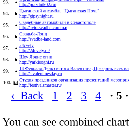
93.
http://prazdnik02.ru/
Цыганский ансамбль "Цыганская Ночь"
94.
http://gipsynight.ru
Свадебные автомобили в Севастополе
95.
http://avto-svadba.com.ua/
Свадьба-Лэнд
96.
http://svadba-land.com
24cvety
97.
http://24cvety.ru/
Шоу Яркие огни
98.
http://yarkieogni.ru
14 Февраля-День святого Валентина, Праздник всех 
99.
http://stvalentinesday.ru
Cтудия праздников организация презентаций меропри
100.
http://festivalsmaster.ru/
‹
Back
1
2
3
4
· 5 ·
You can see combined chart