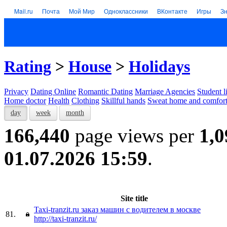
Mail.ru
Почта
Мой Мир
Одноклассники
ВКонтакте
Игры
З
Rating
>
House
>
Holidays
Privacy
Dating Online
Romantic Dating
Marriage Agencies
Student l
Home doctor
Health
Clothing
Skillful hands
Sweat home and comfor
day
week
month
166,440
page views per
1,0
01.07.2026 15:59
.
Site title
Taxi-tranzit.ru заказ машин с водителем в москве
81.
http://taxi-tranzit.ru/