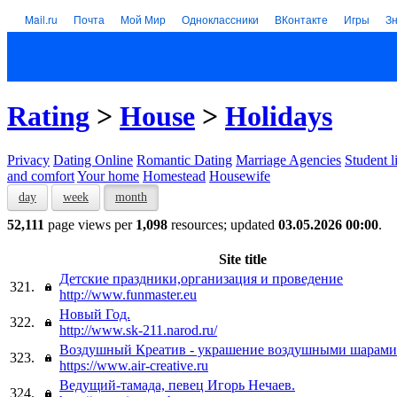
Mail.ru
Почта
Мой Мир
Одноклассники
ВКонтакте
Игры
З
Rating
>
House
>
Holidays
Privacy
Dating Online
Romantic Dating
Marriage Agencies
Student l
and comfort
Your home
Homestead
Housewife
day
week
month
52,111
page views per
1,098
resources; updated
03.05.2026 00:00
.
Site title
Детские праздники,организация и проведение
321.
http://www.funmaster.eu
Новый Год.
322.
http://www.sk-211.narod.ru/
Воздушный Креатив - украшение воздушными шарами
323.
https://www.air-creative.ru
Ведущий-тамада, певец Игорь Нечаев.
324.