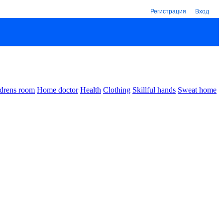
Регистрация
Вход
drens room
Home doctor
Health
Clothing
Skillful hands
Sweat home