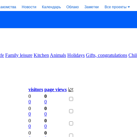
накомства
Новости
Календарь
Облако
Заметки
Все проекты
ife
Family leisure
Kitchen
Animals
Holidays
Gifts, congratulations
Chil
visitors
page views
0
0
0
0
0
0
0
0
0
0
0
0
0
0