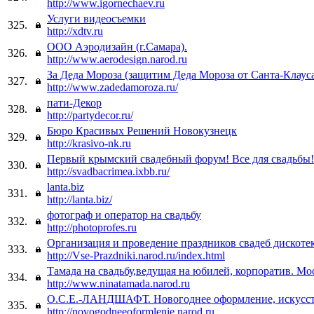
http://www.igornechaev.ru
Услуги видеосъемки
325.
http://xdtv.ru
ООО Аэродизайн (г.Самара).
326.
http://www.aerodesign.narod.ru
За Деда Мороза (защитим Деда Мороза от Санта-Клаус
327.
http://www.zadedamoroza.ru/
пати-Декор
328.
http://partydecor.ru/
Бюро Красивых Решений Новокузнецк
329.
http://krasivo-nk.ru
Первый крымский свадебный форум! Все для свадьбы!
330.
http://svadbacrimea.ixbb.ru/
lanta.biz
331.
http://lanta.biz/
фотограф и оператор на свадьбу
332.
http://photoprofes.ru
Организация и проведение праздников свадеб дискоте
333.
http://Vse-Prazdniki.narod.ru/index.html
Тамада на свадьбу,ведущая на юбилей, корпоратив. Мо
334.
http://www.ninatamada.narod.ru
О.С.Е.-ЛАНДШАФТ. Новогоднее оформление, искусст
335.
http://novogodneeoformlenie.narod.ru