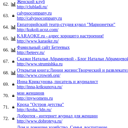
Женский клуб
62.
http://clubladi.ru/
calypsocompany.ru
63.
http://calypsocompany.ru
Евпаторийский театр-студия кукол "Марионетки"
64.
http://kukoli.ucoz.com/
KARAOKE.ru - адрес хорошего настроения!
65.
http://www.karaoke.ru/
Фамильный сайт Бетеевых
66.
http://beteev.ru/
Сказки Натальи Абрамцевой - Блог Натальи Абрамцево
67.
http://www.strumishka.ru
Открытая книга:Линии жизни:Творческий и развлекат
68.
http://www.crown6.org/
Инна Криксунова, писатель и журналист
69.
http://inna-kriksunova.ru/
мои женщинв
70.
http://mywomens.ru
Кроха "Остров детства"
71.
http://kroha.3dn.ru/
Добротея - интернет журнал для женщин
72.
http://www.dobroteya.ru/
Дом и домашне хозяйство. Семья, воспитание.