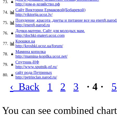
73.
http://дом-и-хозяйство.рф
Сайт Виктории Ермаковой(Бобаревой)
74.
http://viktorija.ucoz.lv/
Похудение ,красота ,диеты и питание все на enerdj.narod
75.
http://enerdj.narod.ru
Дочки-матери. Сайт для молодых мам.
76.
http://dochki-materi.ucoz.com
Крошки.ua
77.
http://kroshki.ucoz.ua/forum/
Мамина копилка
78.
http://mamina-kopilka.ucoz.net/
Спутник-НФ
79.
http://www.sputnik-nf.ru/
сайт рода Петриных
80.
http://petrinclan.narod.ru/
‹
Back
1
2
3
· 4 ·
5
You can see combined chart