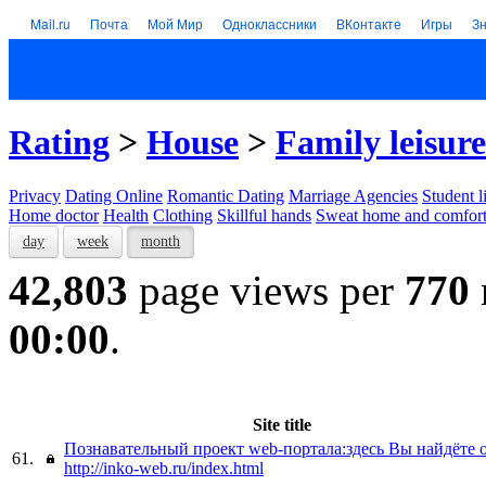
Mail.ru
Почта
Мой Мир
Одноклассники
ВКонтакте
Игры
З
Rating
>
House
>
Family leisure
Privacy
Dating Online
Romantic Dating
Marriage Agencies
Student l
Home doctor
Health
Clothing
Skillful hands
Sweat home and comfor
day
week
month
42,803
page views per
770
00:00
.
Site title
Познавательный проект web-портала:здесь Вы найдёте 
61.
http://inko-web.ru/index.html