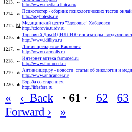
1213.
http://www.medial-clinica.ru/
Психотестер - сборник психологических тестов онла
1214.
http://psyhotests.ru/
Медицинский центр "Здоровье" Хабаровск
1215.
http://zdorovie.turdv.ru
Торговый Дом ИДИЛЛИЯ: ионизаторы, воздухоочист
1216.
http://www.idilliya.ru
Линия препаратов Кармолис
1217.
http://www.carmolis.ru
Интернет аптека farmmed.ru
1218.
http://www.farmmed.ru
Антиканцер.ру - новости, статьи об онкологии и мед
1219.
http://www.anticancer.ru/
Борьба со старением
1220.
http://lifesfera.ru
«
‹
Back
· 61 ·
62
63
›
»
Forward