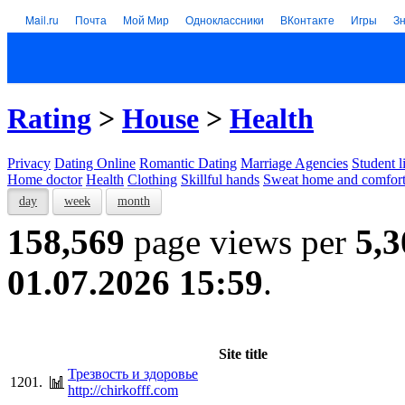
Mail.ru
Почта
Мой Мир
Одноклассники
ВКонтакте
Игры
З
Rating
>
House
>
Health
Privacy
Dating Online
Romantic Dating
Marriage Agencies
Student l
Home doctor
Health
Clothing
Skillful hands
Sweat home and comfor
day
week
month
158,569
page views per
5,3
01.07.2026 15:59
.
Site title
Трезвость и здоровье
1201.
http://chirkofff.com