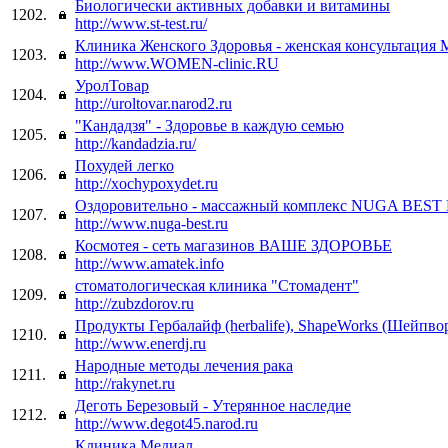
Биологически активных добавки и витамины
1202.
http://www.st-test.ru/
Клиника Женского Здоровья - женская консультация
1203.
http://www.WOMEN-clinic.RU
УролТовар
1204.
http://uroltovar.narod2.ru
"Кандадзя" - Здоровье в каждую семью
1205.
http://kandadzia.ru/
Похудей легко
1206.
http://xochypoxydet.ru
Оздоровительно - массажный комплекс NUGA BEST
1207.
http://www.nuga-best.ru
Космотея - сеть магазинов ВАШЕ ЗДОРОВЬЕ
1208.
http://www.amatek.info
стоматологическая клиника "Стомадент"
1209.
http://zubzdorov.ru
Продукты Гербалайф (herbalife), ShapeWorks (Шейпво
1210.
http://www.enerdj.ru
Народные методы лечения рака
1211.
http://rakynet.ru
Деготь Березовый - Утерянное наследие
1212.
http://www.degot45.narod.ru
Клиника Медиал