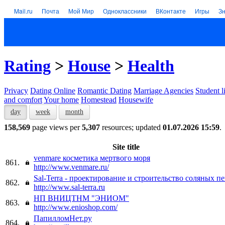
Mail.ru
Почта
Мой Мир
Одноклассники
ВКонтакте
Игры
З
Rating
>
House
>
Health
Privacy
Dating Online
Romantic Dating
Marriage Agencies
Student l
and comfort
Your home
Homestead
Housewife
day
week
month
158,569
page views per
5,307
resources; updated
01.07.2026 15:59
.
Site title
venmare косметика мертвого моря
861.
http://www.venmare.ru/
Sal-Terra - проектирование и строительство соляных п
862.
http://www.sal-terra.ru
НП ВНИЦТНМ "ЭНИОМ"
863.
http://www.enioshop.com/
ПапилломНет.ру
864.