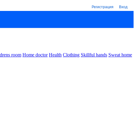
Регистрация
Вход
drens room
Home doctor
Health
Clothing
Skillful hands
Sweat home