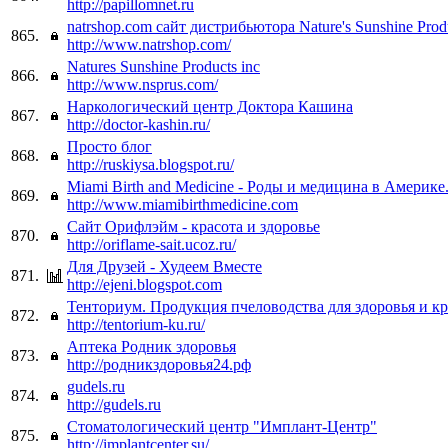
http://papillomnet.ru
natrshop.com сайт дистрибьютора Nature's Sunshine Prod
865.
http://www.natrshop.com/
Natures Sunshine Products inc
866.
http://www.nsprus.com/
Наркологический центр Доктора Кашина
867.
http://doctor-kashin.ru/
Просто блог
868.
http://ruskiysa.blogspot.ru/
Miami Birth and Medicine - Роды и медицина в Америке
869.
http://www.miamibirthmedicine.com
Сайт Орифлэйм - красота и здоровье
870.
http://oriflame-sait.ucoz.ru/
Для Друзей - Худеем Вместе
871.
http://ejeni.blogspot.com
Тенториум. Продукция пчеловодства для здоровья и к
872.
http://tentorium-ku.ru/
Аптека Родник здоровья
873.
http://родникздоровья24.рф
gudels.ru
874.
http://gudels.ru
Стоматологический центр "Имплант-Центр"
875.
http://implantcenter.su/