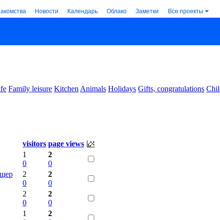
накомства
Новости
Календарь
Облако
Заметки
Все проекты
ife
Family leisure
Kitchen
Animals
Holidays
Gifts, congratulations
Chil
visitors
page views
1
2
0
0
ещер
2
2
0
0
2
2
0
0
1
2