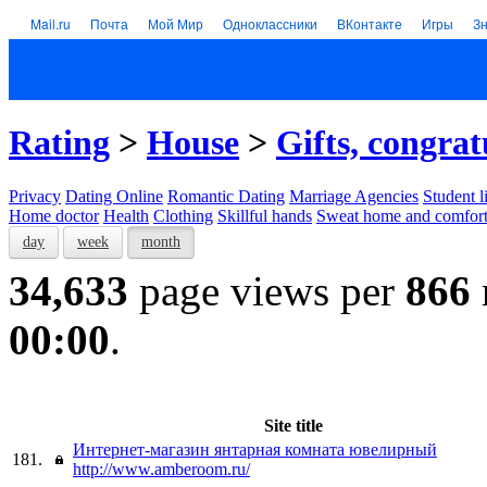
Mail.ru
Почта
Мой Мир
Одноклассники
ВКонтакте
Игры
З
Rating
>
House
>
Gifts, congrat
Privacy
Dating Online
Romantic Dating
Marriage Agencies
Student l
Home doctor
Health
Clothing
Skillful hands
Sweat home and comfor
day
week
month
34,633
page views per
866
00:00
.
Site title
Интернет-магазин янтарная комната ювелирный
181.
http://www.amberoom.ru/