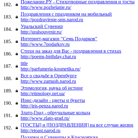
Пожелание.РУ - Стихотворные поздравления и тосты
182.
http://www.pozhelanie.ru/
Поздравления с праздником на мобильный
183.
http://pozdravlenie-sms.narod.ru
Уральский Cувенир
184.
http://uralsouvenir.ru/
Интернет-магазин "Семь Подарков"
185.
http://www.7podarkov.ru
Стихи на заказ для Вас - поздравления в стихах
186.
http://poems-birthday.chat.ru
title
187.
http://parfumeria-kosmetika.ru/
Все о свадьбе в Оренбурге
188.
http://www.zamush.narod.ru
Этимология, наука об истине
189.
http://etimology.net.ua/
Ирис-дизайн - цветы и букеты
190.
http://iris-penza.narod.ru
Злато-Град - обручальные кольца
191.
http://www.zlato-grad.ru/
[ТОСТЫ] и [ПОЗДРАВЛЕНИЯ] на все случаи жизни
192.
http://etoast.narod.ru
Подарки и Сувениры в Красноярске