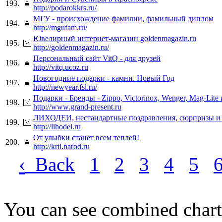
193.
http://podarokkrs.ru/
МГУ - происхождение фамилии, фамильный диплом
194.
http://mgufam.ru/
Ювелирный интернет-магазин goldenmagazin.ru
195.
http://goldenmagazin.ru/
Персональный сайт VitQ - для друзей
196.
http://vitq.ucoz.ru
Новогодние подарки - камни. Новый Год
197.
http://newyear.fsl.ru/
Подарки - Бренды - Zippo, Victorinox, Wenger, Mag-Lite 
198.
http://www.grand-present.ru
ЛИХОДЕИ, нестандартные поздравления, сюрпризы и
199.
http://lihodei.ru
От улыбки станет всем теплей!
200.
http://krtl.narod.ru
‹
Back
1
2
3
4
5
You can see combined chart