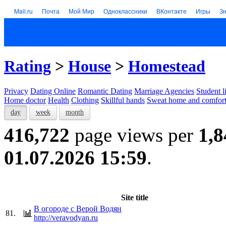
Mail.ru
Почта
Мой Мир
Одноклассники
ВКонтакте
Игры
З
Rating
>
House
>
Homestead
Privacy
Dating Online
Romantic Dating
Marriage Agencies
Student l
Home doctor
Health
Clothing
Skillful hands
Sweat home and comfor
day
week
month
416,722
page views per
1,8
01.07.2026 15:59
.
Site title
В огороде с Верой Водян
81.
http://veravodyan.ru