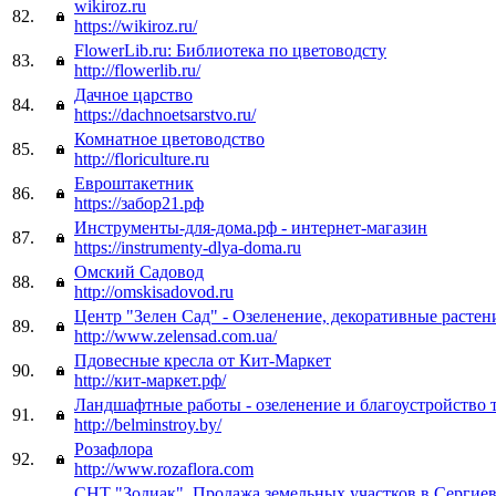
wikiroz.ru
82.
https://wikiroz.ru/
FlowerLib.ru: Библиотека по цветоводсту
83.
http://flowerlib.ru/
Дачное царство
84.
https://dachnoetsarstvo.ru/
Комнатное цветоводство
85.
http://floriculture.ru
Евроштакетник
86.
https://забор21.рф
Инструменты-для-дома.рф - интернет-магазин
87.
https://instrumenty-dlya-doma.ru
Омский Садовод
88.
http://omskisadovod.ru
Центр "Зелен Сад" - Озеленение, декоративные растен
89.
http://www.zelensad.com.ua/
Пдовесные кресла от Кит-Маркет
90.
http://кит-маркет.рф/
Ландшафтные работы - озеленение и благоустройство 
91.
http://belminstroy.by/
Розафлора
92.
http://www.rozaflora.com
СНТ "Зодиак". Продажа земельных участков в Сергие