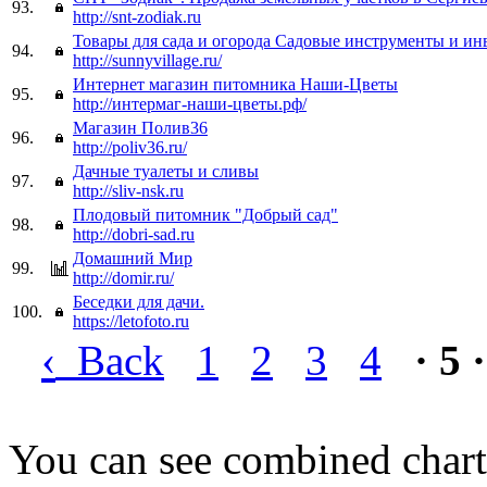
93.
http://snt-zodiak.ru
Товары для сада и огорода Садовые инструменты и ин
94.
http://sunnyvillage.ru/
Интернет магазин питомника Наши-Цветы
95.
http://интермаг-наши-цветы.рф/
Магазин Полив36
96.
http://poliv36.ru/
Дачные туалеты и сливы
97.
http://sliv-nsk.ru
Плодовый питомник "Добрый сад"
98.
http://dobri-sad.ru
Домашний Мир
99.
http://domir.ru/
Беседки для дачи.
100.
https://letofoto.ru
‹
Back
1
2
3
4
· 5 ·
You can see combined chart