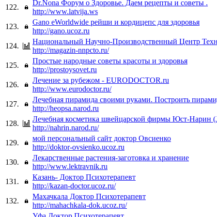
Dr.Nona Форум о Здоровье. Даем рецепты и советы .
122.
http://www.latvija.ws
Gano eWorldwide рейши и кордицепс для здоровья
123.
http://gano.ucoz.ru
Национальный Научно-Производственный Центр Тех
124.
http://magazin-nnpcto.ru/
Простые народные советы красоты и здоровья
125.
http://prostoysovet.ru
Лечение за рубежом - EURODOCTOR.ru
126.
http://www.eurodoctor.ru/
Лечебная пирамида своими руками. Построить пирами
127.
http://heopsa.narod.ru
Лечебная косметика швейцарской фирмы Юст-Нарин
128.
http://nahrin.narod.ru/
мой персональный сайт доктор Овсиенко
129.
http://doktor-ovsienko.ucoz.ru
Лекарственные растения-заготовка и хранение
130.
http://www.lektravnik.ru
Казань- Доктор Психотерапевт
131.
http://kazan-doctor.ucoz.ru/
Махачкала Доктор Психотерапевт
132.
http://mahachkala-dok.ucoz.ru/
Уфа Доктор Психотерапевт