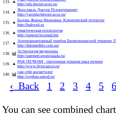
133.
http://ufa-doctor.ucoz.ru/
Ярославль Доктор Психотерапевт
134.
http://yaroslavldoctor.ucoz.ru/
Балова Жанна Ивановна. Клинический психолог
135.
http://balovaji.ru
практическая психология
136.
http://rapport.boxmail.biz
Антипаразитарный прибор Биорезонансной терапии 
137.
http://lidomedbio.com.ua/
Астрология медицины
138.
http://astrmed.gospojalada.ru/
РАК ПЕЧЕНИ - протонная терапия рака печени
139.
http://www.livercancer.ru/
сам себе косметолог
140.
http://svetkao.narod.ru/
‹
Back
1
2
3
4
5
You can see combined chart