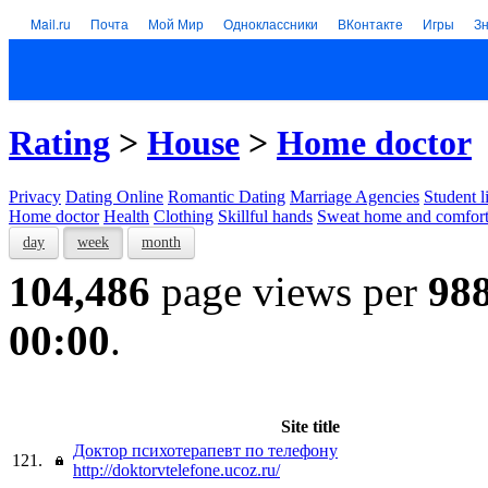
Mail.ru
Почта
Мой Мир
Одноклассники
ВКонтакте
Игры
З
Rating
>
House
>
Home doctor
Privacy
Dating Online
Romantic Dating
Marriage Agencies
Student l
Home doctor
Health
Clothing
Skillful hands
Sweat home and comfor
day
week
month
104,486
page views per
98
00:00
.
Site title
Доктор психотерапевт по телефону
121.
http://doktorvtelefone.ucoz.ru/