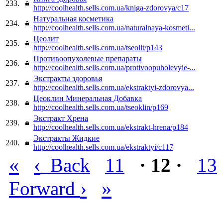
233.
http://coolhealth.sells.com.ua/kniga-zdorovya/c17
Натуральная косметика
234.
http://coolhealth.sells.com.ua/naturalnaya-kosmeti...
Цеолит
235.
http://coolhealth.sells.com.ua/tseolit/p143
Противоопухолевые препараты
236.
http://coolhealth.sells.com.ua/protivoopuholevyie-...
Экстракты здоровья
237.
http://coolhealth.sells.com.ua/ekstraktyi-zdorovya...
Цеоклин Минеральная Добавка
238.
http://coolhealth.sells.com.ua/tseoklin/p169
Экстракт Хрена
239.
http://coolhealth.sells.com.ua/ekstrakt-hrena/p184
Экстракты Жидкие
240.
http://coolhealth.sells.com.ua/ekstraktyi/c117
«
‹
Back
11
· 12 ·
13
›
»
Forward