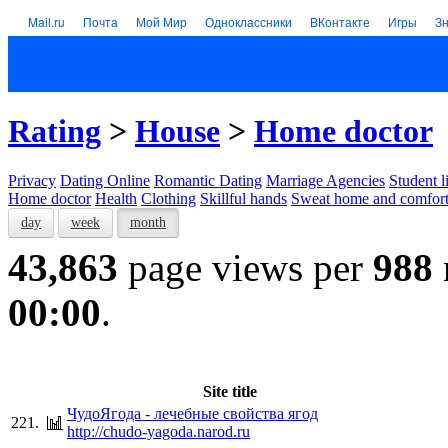
Mail.ru
Почта
Мой Мир
Одноклассники
ВКонтакте
Игры
З
Rating
>
House
>
Home doctor
Privacy
Dating Online
Romantic Dating
Marriage Agencies
Student l
Home doctor
Health
Clothing
Skillful hands
Sweat home and comfor
day
week
month
43,863
page views per
988
00:00
.
Site title
ЧудоЯгода - лечебные свойства ягод
221.
http://chudo-yagoda.narod.ru