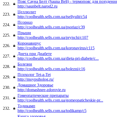
Пояс Сауна Белт (Sauna Belt) - термопояс для похудени
222.
http://saunbelt.narod2.ru
Целлюлит
223.
http://coolhealth.sells.com.ua/tsellyulit/c54
Псориаз
224.
http://coolhealth.sells.com.ua/psoriaz/c39
Прыщи
225.
http://coolhealth.sells.com.ua/pryischi/c107
Коронавирус
226.
http://coolhealth.sells.com.ua/koronavirus/c115
Диета при Диабете
227.
http://coolhealth.sells.com.ua/dieta-pri-diabete/c...
Болезни
228.
http://coolhealth.sells.com.ua/bolezni/c16
Психолог Tet-a-Tet
229.
http://moypsiholog.ru/
Домашнее Здоровье
230.
http://domashnee-zdorovie.ru
Гомеопатические препараты
231.
http://coolhealth.sells.com.ua/gomeopaticheskie-pr...
Тодикамп
232.
http://coolhealth.sells.com.ua/todikamp/c5
Книга здоровья