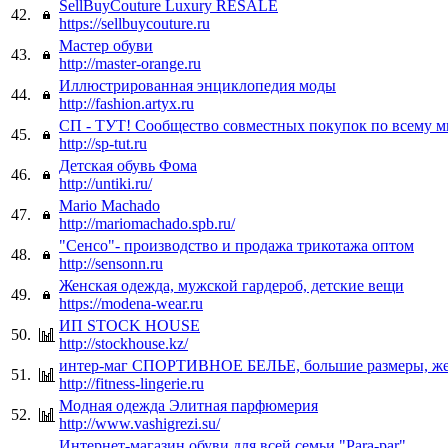
SellBuyCouture Luxury RESALE
42.
https://sellbuycouture.ru
Мастер обуви
43.
http://master-orange.ru
Иллюстрированная энциклопедия моды
44.
http://fashion.artyx.ru
СП - ТУТ! Сообщество совместных покупок по всему м
45.
http://sp-tut.ru
Детская обувь Фома
46.
http://untiki.ru/
Mario Machado
47.
http://mariomachado.spb.ru/
"Сенсо"- производство и продажа трикотажа оптом
48.
http://sensonn.ru
Женская одежда, мужской гардероб, детские вещи
49.
https://modena-wear.ru
ИП STOCK HOUSE
50.
http://stockhouse.kz/
интер-маг СПОРТИВНОЕ БЕЛЬЕ, большие размеры, же
51.
http://fitness-lingerie.ru
Модная одежда Элитная парфюмерия
52.
http://www.vashigrezi.su/
Интернет-магазин обуви для всей семьи "Para-par".