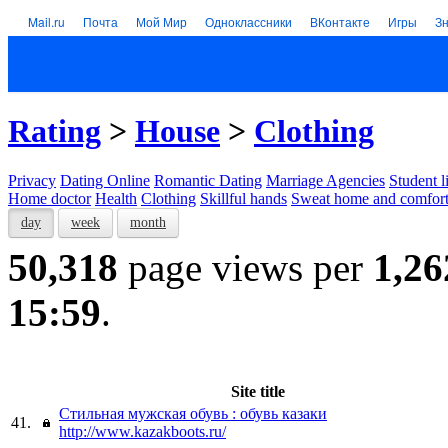
Mail.ru
Почта
Мой Мир
Одноклассники
ВКонтакте
Игры
З
Rating
>
House
>
Clothing
Privacy
Dating Online
Romantic Dating
Marriage Agencies
Student l
Home doctor
Health
Clothing
Skillful hands
Sweat home and comfor
day
week
month
50,318
page views per
1,26
15:59
.
Site title
Стильная мужская обувь : обувь казаки
41.
http://www.kazakboots.ru/