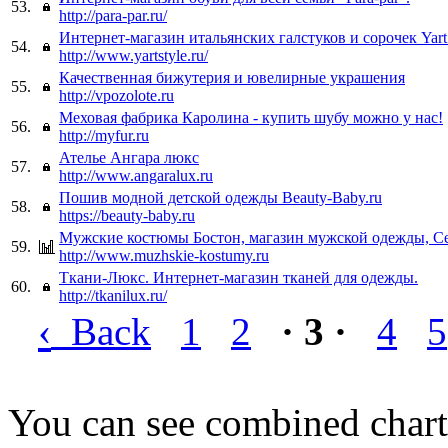
53.
http://para-par.ru/
Интернет-магазин итальянских галстуков и сорочек Yart
54.
http://www.yartstyle.ru/
Качественная бижутерия и ювелирные украшения
55.
http://vpozolote.ru
Меховая фабрика Каролина - купить шубу можно у нас!
56.
http://myfur.ru
Ателье Ангара люкс
57.
http://www.angaralux.ru
Пошив модной детской одежды Beauty-Baby.ru
58.
https://beauty-baby.ru
Мужские костюмы Бостон, магазин мужской одежды, С
59.
http://www.muzhskie-kostumy.ru
Ткани-Люкс. Интернет-магазин тканей для одежды.
60.
http://tkanilux.ru/
‹
Back
1
2
· 3 ·
4
5
You can see combined chart