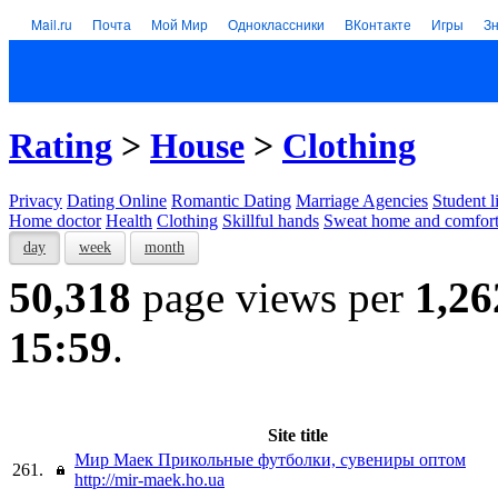
Mail.ru
Почта
Мой Мир
Одноклассники
ВКонтакте
Игры
З
Rating
>
House
>
Clothing
Privacy
Dating Online
Romantic Dating
Marriage Agencies
Student l
Home doctor
Health
Clothing
Skillful hands
Sweat home and comfor
day
week
month
50,318
page views per
1,26
15:59
.
Site title
Мир Маек Прикольные футболки, сувениры оптом
261.
http://mir-maek.ho.ua