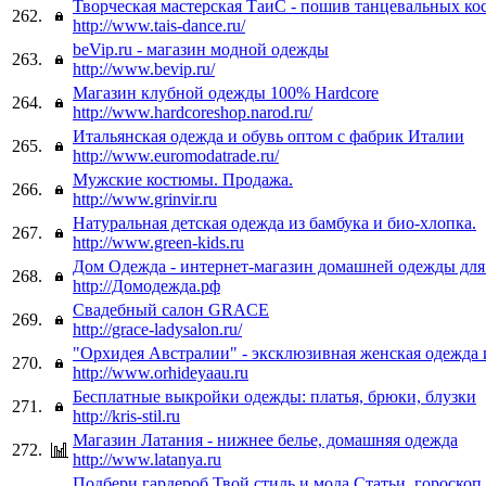
Творческая мастерская ТаиС - пошив танцевальных к
262.
http://www.tais-dance.ru/
beVip.ru - магазин модной одежды
263.
http://www.bevip.ru/
Магазин клубной одежды 100% Hardcore
264.
http://www.hardcoreshop.narod.ru/
Итальянская одежда и обувь оптом с фабрик Италии
265.
http://www.euromodatrade.ru/
Мужские костюмы. Продажа.
266.
http://www.grinvir.ru
Натуральная детская одежда из бамбука и био-хлопка.
267.
http://www.green-kids.ru
Дом Одежда - интернет-магазин домашней одежды для
268.
http://Домодежда.рф
Свадебный салон GRACE
269.
http://grace-ladysalon.ru/
"Орхидея Австралии" - эксклюзивная женская одежда 
270.
http://www.orhideyaau.ru
Бесплатные выкройки одежды: платья, брюки, блузки
271.
http://kris-stil.ru
Магазин Латания - нижнее белье, домашняя одежда
272.
http://www.latanya.ru
Подбери гардероб Твой стиль и мода Статьи, гороскоп.