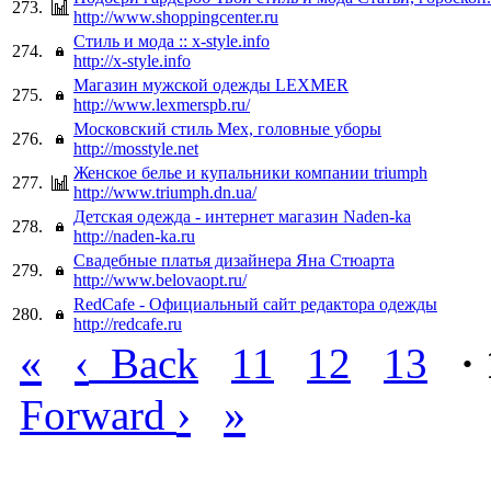
273.
http://www.shoppingcenter.ru
Стиль и мода :: x-style.info
274.
http://x-style.info
Магазин мужской одежды LEXMER
275.
http://www.lexmerspb.ru/
Московский стиль Мех, головные уборы
276.
http://mosstyle.net
Женское белье и купальники компании triumph
277.
http://www.triumph.dn.ua/
Детская одежда - интернет магазин Naden-ka
278.
http://naden-ka.ru
Свадебные платья дизайнера Яна Стюарта
279.
http://www.belovaopt.ru/
RedCafe - Официальный сайт редактора одежды
280.
http://redcafe.ru
«
‹
Back
11
12
13
·
›
»
Forward