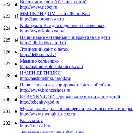
Воспитание детей без наказаний
222.
http://www.nebej.ru
МЫШКИН ДОМ - сайт Жени Кац
223.
http://jane.progressor.ru
Kukuzya.ru Всё для родителей о малышах
224.
http://www.kukuzya.ru/
Наши невнимательные гиперактивные дети
225.
http://adhd-kids.narod.ru
Лтвийский сайт о детях
226.
http://detki.ucoz.lv/
Мамино солнышко
227.
http://maminosolnishko.ucoz.com
НАШИ ДЕТИШКИ
228.
http://nashidetihki.narod.ru/
Первые шаги - декорирование детской обуви
229.
http://www.bronzeshoes.ru
REBENKY-GOD - дошкольное воспитание детей
230.
http://rebenky-god.ru
Мультфильмы, развивающее видео, программы и игры
231.
http://www.mymultik.ucoz.ru
Коляски.ру
232.
http://koliaski.ru
Деревянные игрушки Plan Toys