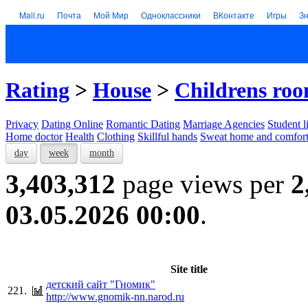
Mail.ru
Почта
Мой Мир
Одноклассники
ВКонтакте
Игры
З
Rating
>
House
>
Childrens ro
Privacy
Dating Online
Romantic Dating
Marriage Agencies
Student l
Home doctor
Health
Clothing
Skillful hands
Sweat home and comfor
day
week
month
3,403,312
page views per
2
03.05.2026 00:00
.
Site title
детский сайт "Гномик"
221.
http://www.gnomik-nn.narod.ru