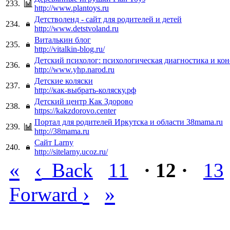
233.
http://www.plantoys.ru
Детстволенд - сайт для родителей и детей
234.
http://www.detstvoland.ru
Виталькин блог
235.
http://vitalkin-blog.ru/
Детский психолог: психологическая диагностика и кон
236.
http://www.yhp.narod.ru
Детские коляски
237.
http://как-выбрать-коляску.рф
Детский центр Как Здорово
238.
https://kakzdorovo.center
Портал для родителей Иркутска и области 38mama.ru
239.
http://38mama.ru
Сайт Larny
240.
http://sitelarny.ucoz.ru/
«
‹
Back
11
· 12 ·
13
›
»
Forward