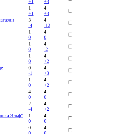
+1
+3
1
4
+1
+3
магазин
3
4
-4
-12
1
4
0
0
1
4
0
-2
1
4
0
+2
де
0
4
-1
+3
1
4
0
+2
4
4
0
0
2
4
-4
+2
ышка Эльф"
1
4
0
0
0
4
0
0