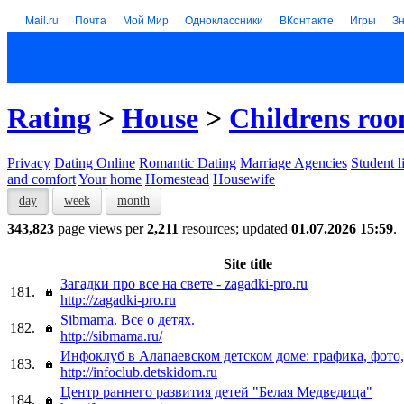
Mail.ru
Почта
Мой Мир
Одноклассники
ВКонтакте
Игры
З
Rating
>
House
>
Childrens ro
Privacy
Dating Online
Romantic Dating
Marriage Agencies
Student l
and comfort
Your home
Homestead
Housewife
day
week
month
343,823
page views per
2,211
resources; updated
01.07.2026 15:59
.
Site title
Загадки про все на свете - zagadki-pro.ru
181.
http://zagadki-pro.ru
Sibmama. Все о детях.
182.
http://sibmama.ru/
Инфоклуб в Алапаевском детском доме: графика, фото,
183.
http://infoclub.detskidom.ru
Центр раннего развития детей "Белая Медведица"
184.