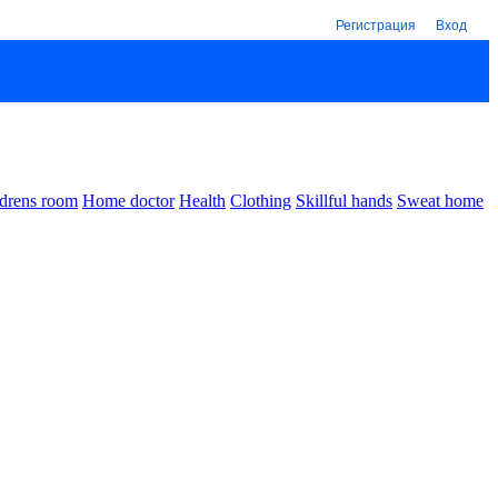
Регистрация
Вход
drens room
Home doctor
Health
Clothing
Skillful hands
Sweat home