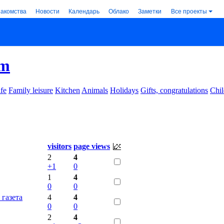
накомства
Новости
Календарь
Облако
Заметки
Все проекты
om
ife
Family leisure
Kitchen
Animals
Holidays
Gifts, congratulations
Chil
visitors
page views
2
4
+1
0
1
4
0
0
 газета
4
4
0
0
2
4