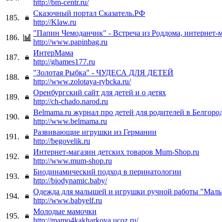
http://bm-centr.ru/
Сказочный портал Сказатель.РФ
185.
http://Klaw.ru
"Папин Чемоданчик" - Встреча из Роддома, интернет-
186.
http://www.papinbag.ru
ИнтерМама
187.
http://ghames177.ru
"Золотая Рыбка" - ЧУДЕСА ДЛЯ ДЕТЕЙ
188.
http://www.zolotaya-rybcka.ru/
Оренбургский сайт для детей и о детях
189.
http://ch-chado.narod.ru
Belmama.ru журнал про детей для родителей в Белгоро
190.
http://www.belmama.ru
Развивающие игрушки из Германии
191.
http://begovelik.ru
Интернет-магазин детских товаров Mum-Shop.ru
192.
http://www.mum-shop.ru
Биодинамический подход в перинатологии
193.
http://biodynamic.baby/
Одежда для малышей и игрушки ручной работы "Мал
194.
http://www.babyelf.ru
Молодые мамочки
195.
http://mamo4kakharkova.ucoz.ru/