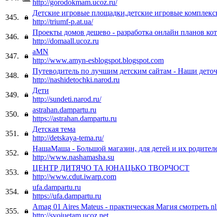
http://gorodokmam.ucoz.ru/
Детские игровые площадки,детские игровые комплексы
345.
http://triumf-p.at.ua/
Проекты домов дешево - разработка онлайн планов ко
346.
http://domaall.ucoz.ru
aMN
347.
http://www.amyn-esblogspot.blogspot.com
Путеводитель по лучшим детским сайтам - Наши дето
348.
http://nashidetochki.narod.ru
Дети
349.
http://sundeti.narod.ru/
astrahan.dampartu.ru
350.
https://astrahan.dampartu.ru
Детская тема
351.
http://detskaya-tema.ru/
НашаМаша - Большой магазин, для детей и их родител
352.
http://www.nashamasha.su
ЦЕНТР ДИТЯЧО ТА ЮНАЦЬКО ТВОРЧОСТ
353.
http://www.cdut.iwarp.com
ufa.dampartu.ru
354.
https://ufa.dampartu.ru
Amag 01 Aires Mateus - практическая Магия смотреть nli
355.
http://svoiuetam.ucoz.net