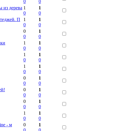
0
0
 из дерева
1
1
0
0
ттеджей. П
1
1
0
0
0
1
0
0
чки
1
1
0
0
1
1
0
0
1
1
0
0
0
1
0
0
ей!
0
1
0
0
0
1
0
0
1
1
0
0
ne - м
0
1
0
0