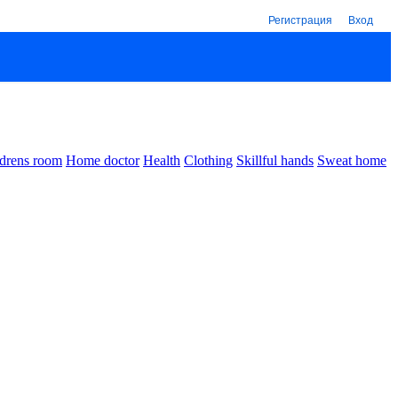
Регистрация
Вход
drens room
Home doctor
Health
Clothing
Skillful hands
Sweat home