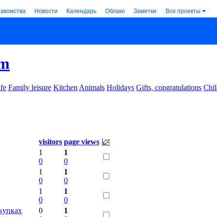
накомства
Новости
Календарь
Облако
Заметки
Все проекты
om
ife
Family leisure
Kitchen
Animals
Holidays
Gifts, congratulations
Chil
visitors
page views
1
1
0
0
1
1
0
0
1
1
0
0
окупках
0
1