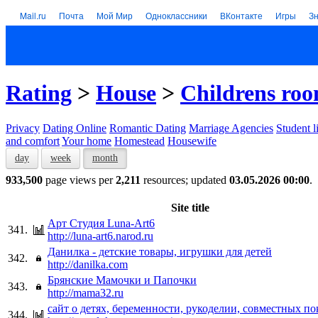
Mail.ru
Почта
Мой Мир
Одноклассники
ВКонтакте
Игры
З
Rating
>
House
>
Childrens ro
Privacy
Dating Online
Romantic Dating
Marriage Agencies
Student l
and comfort
Your home
Homestead
Housewife
day
week
month
933,500
page views per
2,211
resources; updated
03.05.2026 00:00
.
Site title
Арт Студия Luna-Art6
341.
http://luna-art6.narod.ru
Данилка - детские товары, игрушки для детей
342.
http://danilka.com
Брянские Мамочки и Папочки
343.
http://mama32.ru
cайт о детях, беременности, рукоделии, совместных п
344.