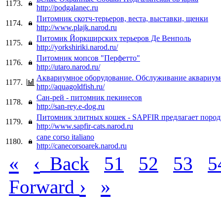
1173.
http://podgalanec.ru
Питомник скотч-терьеров, веста, выставки, щенки
1174.
http://www.plajk.narod.ru
Питомик Йоркширских терьеров Де Венполь
1175.
http://yorkshiriki.narod.ru/
Питомник мопсов "Перфетто"
1176.
http://utaro.narod.ru/
Аквариумное оборудование. Обслуживание аквариум
1177.
http://aquagoldfish.ru/
Сан-рей - питомник пекинесов
1178.
http://san-rey.e-dog.ru
Питомник элитных кошек - SAPFIR предлагает пор
1179.
http://www.sapfir-cats.narod.ru
cane corso italiano
1180.
http://canecorsoarek.narod.ru
«
‹
Back
51
52
53
5
›
»
Forward