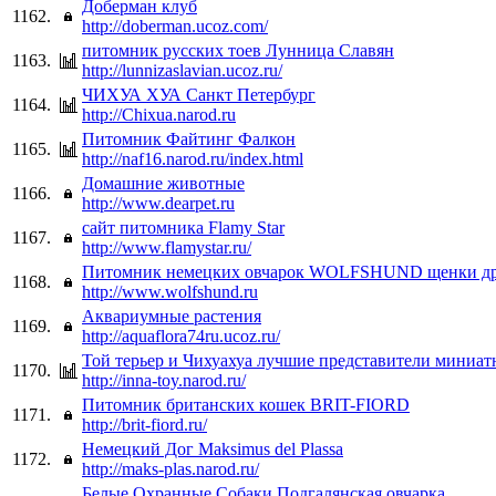
Доберман клуб
1162.
http://doberman.ucoz.com/
питомник русских тоев Лунница Славян
1163.
http://lunnizaslavian.ucoz.ru/
ЧИХУА ХУА Санкт Петербург
1164.
http://Chixua.narod.ru
Питомник Файтинг Фалкон
1165.
http://naf16.narod.ru/index.html
Домашние животные
1166.
http://www.dearpet.ru
сайт питомника Flamy Star
1167.
http://www.flamystar.ru/
Питомник немецких овчарок WOLFSHUND щенки др
1168.
http://www.wolfshund.ru
Аквариумные растения
1169.
http://aquaflora74ru.ucoz.ru/
Той терьер и Чихуахуа лучшие представители миниа
1170.
http://inna-toy.narod.ru/
Питомник британских кошек BRIT-FIORD
1171.
http://brit-fiord.ru/
Немецкий Дог Maksimus del Plassa
1172.
http://maks-plas.narod.ru/
Белые Охранные Собаки Подгалянская овчарка