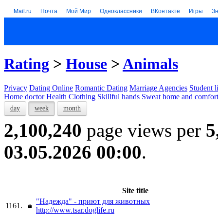
Mail.ru
Почта
Мой Мир
Одноклассники
ВКонтакте
Игры
З
Rating
>
House
>
Animals
Privacy
Dating Online
Romantic Dating
Marriage Agencies
Student l
Home doctor
Health
Clothing
Skillful hands
Sweat home and comfor
day
week
month
2,100,240
page views per
5
03.05.2026 00:00
.
Site title
"Надежда" - приют для животных
1161.
http://www.tsar.doglife.ru