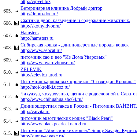
http://vipvet.biz
Ветеринарная клиника Добрый доктор
605.
http://dobro-doc.ru/
Скотный двор. разведение и содержание животных.
606.
http://skotnyidvor.ru/
Hamsters
607.
http://hamsters.ru
Сибирская кошка - длинношерстные породы кошек
608.
http://www.sebcat.ru/
питомник сао и вео "Из Дома Уваровых"
609.
http://www.uvarovhouse.ru/
ZELEVIK
610.
http://zelevic.narod.ru
Питомник карликовых кроликов "Созвездие Кролика"
611.
http://moi-kroliki.ucoz.ru/
Чихуахуа, чухуахуэньо, щенки с родословной в Саратов
612.
http://www.chihuahua.abc64.ru/
Длинношерстная такса в России - Питомник ВАЙВИ
613.
http://vaivita.ru
питомник экзотических кошек "Black Pearl"
614.
http://www.blackpearlcat.narod.ru
Питомник "Абиссинских кошек" Sunny Savage. Купить
615.
http://sunny-savage.ru/