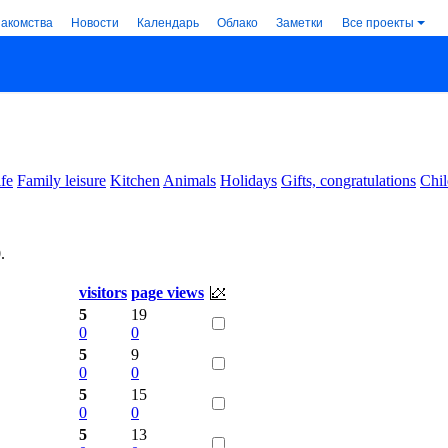
накомства
Новости
Календарь
Облако
Заметки
Все проекты
ife
Family leisure
Kitchen
Animals
Holidays
Gifts, congratulations
Chil
0
.
visitors
page views
5
19
0
0
5
9
0
0
5
15
0
0
5
13