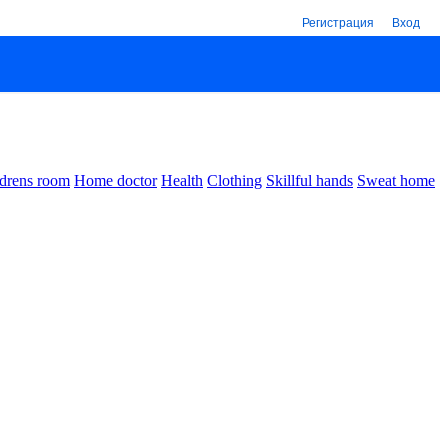
Регистрация
Вход
drens room
Home doctor
Health
Clothing
Skillful hands
Sweat home