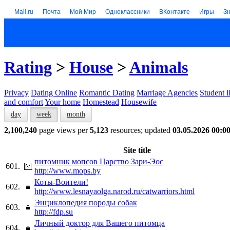
Mail.ru
Почта
Мой Мир
Одноклассники
ВКонтакте
Игры
З
Rating
>
House
>
Animals
Privacy
Dating Online
Romantic Dating
Marriage Agencies
Student l
and comfort
Your home
Homestead
Housewife
day
week
month
2,100,240
page views per
5,123
resources; updated
03.05.2026 00:0
Site title
питомник мопсов Царство Зари-Эос
601.
http://www.mops.by
Коты-Воители!
602.
http://www.lesnayaolga.narod.ru/catwarriors.html
Энциклопедия породы собак
603.
http://fdp.su
Личный доктор для Вашего питомца
604.