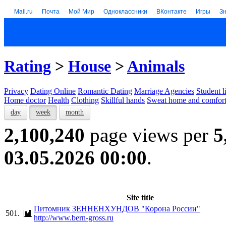
Mail.ru
Почта
Мой Мир
Одноклассники
ВКонтакте
Игры
З
Rating
>
House
>
Animals
Privacy
Dating Online
Romantic Dating
Marriage Agencies
Student l
Home doctor
Health
Clothing
Skillful hands
Sweat home and comfor
day
week
month
2,100,240
page views per
5
03.05.2026 00:00
.
Site title
Питомник ЗЕННЕНХУНДОВ "Корона России"
501.
http://www.bern-gross.ru