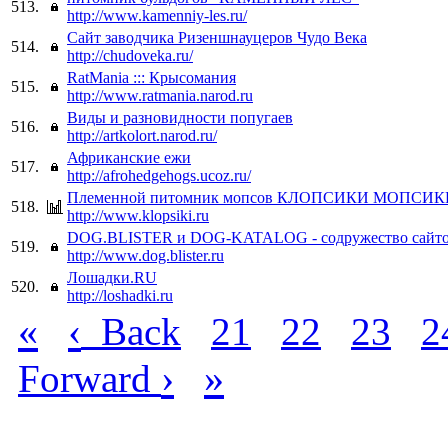
513.
http://www.kamenniy-les.ru/
Сайт заводчика Ризеншнауцеров Чудо Века
514.
http://chudoveka.ru/
RatMania ::: Крысомания
515.
http://www.ratmania.narod.ru
Виды и разновидности попугаев
516.
http://artkolort.narod.ru/
Африканские ежи
517.
http://afrohedgehogs.ucoz.ru/
Племенной питомник мопсов КЛОПСИКИ МОПСИК
518.
http://www.klopsiki.ru
DOG.BLISTER и DOG-KATALOG - содружество сайто
519.
http://www.dog.blister.ru
Лошадки.RU
520.
http://loshadki.ru
«
‹
Back
21
22
23
2
›
»
Forward