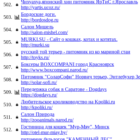
Чихуахуа,японский хин питомник ЯрТиС г.Ярославль
502.
http://yartis.ucoz.ru/
Бордоские доги.
503.
http://bordosdog.ru
Салон Мишель
504.
http://salon-mishel.com/
MURKI.SU - Сайт о кошках, котах и котятах.
505.
http://murki.su
русский той терьер - питомник из ко мариной стаи
506.
http://toyks.ru/
Боксеры BOXCOMPANI город Красноярск
507.
http://www.boxcompani.narod.ru/
Питомник "СоларСофи" Норвич терьер, Энтлебухер З
508.
http://solar-sofi.ru/
Передержка собак в Саратове - Dogdays
509.
https://dogdays.ru/
Любительское кролиководство на Kpoliki.ru
510.
http://kpoliki.ru/
Салон Природа
511.
http://zooanimals.narod.ru/
Гостиница для кошек "Мур-Мяу", Минск
512.
http://otel-mur-miay.by/
питомник бульдогов "КАМЕННЫЙ ЛЕС"