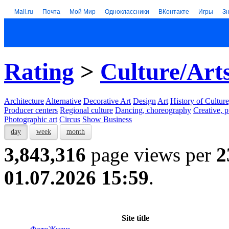
Mail.ru
Почта
Мой Мир
Одноклассники
ВКонтакте
Игры
З
Rating
>
Culture/Art
Architecture
Alternative
Decorative Art
Design
Art
History of Culture
Producer centers
Regional culture
Dancing, choreography
Creative, p
Photographic art
Circus
Show Business
day
week
month
3,843,316
page views per
2
01.07.2026 15:59
.
Site title