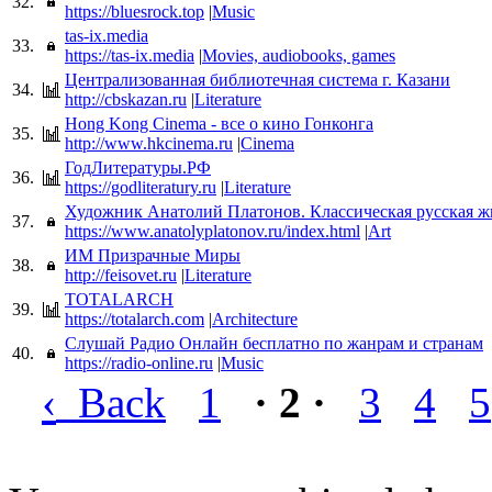
32.
https://bluesrock.top
|
Music
tas-ix.media
33.
https://tas-ix.media
|
Movies, audiobooks, games
Централизованная библиотечная система г. Казани
34.
http://cbskazan.ru
|
Literature
Hong Kong Cinema - все о кино Гонконга
35.
http://www.hkcinema.ru
|
Cinema
ГодЛитературы.РФ
36.
https://godliteratury.ru
|
Literature
Художник Анатолий Платонов. Классическая русская 
37.
https://www.anatolyplatonov.ru/index.html
|
Art
ИМ Призрачные Миры
38.
http://feisovet.ru
|
Literature
TOTALARCH
39.
https://totalarch.com
|
Architecture
Слушай Радио Онлайн бесплатно по жанрам и странам
40.
https://radio-online.ru
|
Music
‹
Back
1
· 2 ·
3
4
5