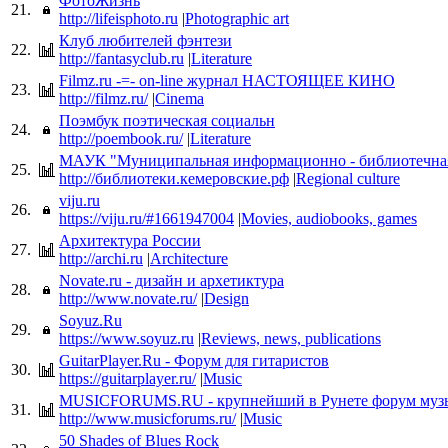
ФотоЖизнь
21.
http://lifeisphoto.ru
|
Photographic art
Клуб любителей фэнтези
22.
http://fantasyclub.ru
|
Literature
Filmz.ru -=- on-line журнал НАСТОЯЩЕЕ КИНО
23.
http://filmz.ru/
|
Cinema
Поэмбук поэтическая социальн
24.
http://poembook.ru/
|
Literature
МАУК "Муниципальная информационно - библиотечная
25.
http://библиотеки.кемеровские.рф
|
Regional culture
viju.ru
26.
https://viju.ru/#1661947004
|
Movies, audiobooks, games
Архитектура России
27.
http://archi.ru
|
Architecture
Novate.ru - дизайн и архетиктура
28.
http://www.novate.ru/
|
Design
Soyuz.Ru
29.
https://www.soyuz.ru
|
Reviews, news, publications
GuitarPlayer.Ru - Форум для гитаристов
30.
https://guitarplayer.ru/
|
Music
MUSICFORUMS.RU - крупнейший в Рунете форум муз
31.
http://www.musicforums.ru/
|
Music
50 Shades of Blues Rock