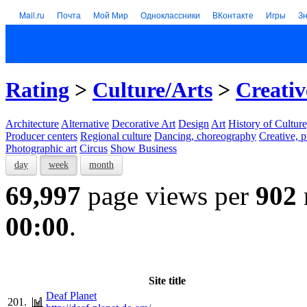
Mail.ru
Почта
Мой Мир
Одноклассники
ВКонтакте
Игры
З
Rating
>
Culture/Arts
>
Creativ
Architecture
Alternative
Decorative Art
Design
Art
History of Culture
Producer centers
Regional culture
Dancing, choreography
Creative, p
Photographic art
Circus
Show Business
day
week
month
69,997
page views per
902
00:00
.
Site title
Deaf Planet
201.