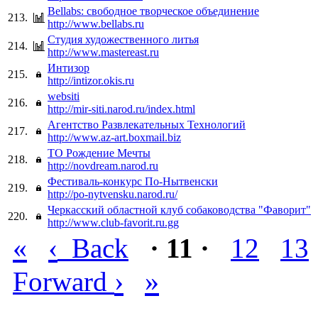
Bellabs: свободное творческое объединение
213.
http://www.bellabs.ru
Студия художественного литья
214.
http://www.mastereast.ru
Интизор
215.
http://intizor.okis.ru
websiti
216.
http://mir-siti.narod.ru/index.html
Агентство Развлекательных Технологий
217.
http://www.az-art.boxmail.biz
ТО Рождение Мечты
218.
http://novdream.narod.ru
Фестиваль-конкурс По-Нытвенски
219.
http://po-nytvensku.narod.ru/
Черкасский областной клуб собаководства "Фаворит"
220.
http://www.club-favorit.ru.gg
«
‹
Back
· 11 ·
12
13
›
»
Forward