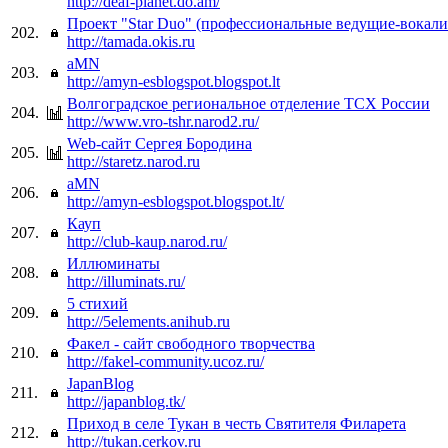
http://deaf-planet.do.am/
Проект "Star Duo" (профессиональные ведущие-вокали
202.
http://tamada.okis.ru
aMN
203.
http://amyn-esblogspot.blogspot.lt
Волгоградское региональное отделение ТСХ России
204.
http://www.vro-tshr.narod2.ru/
Web-сайт Сергея Бородина
205.
http://staretz.narod.ru
aMN
206.
http://amyn-esblogspot.blogspot.lt/
Кауп
207.
http://club-kaup.narod.ru/
Иллюминаты
208.
http://illuminats.ru/
5 стихий
209.
http://5elements.anihub.ru
Факел - сайт свободного творчества
210.
http://fakel-community.ucoz.ru/
JapanBlog
211.
http://japanblog.tk/
Приход в селе Тукан в честь Святителя Филарета
212.
http://tukan.cerkov.ru