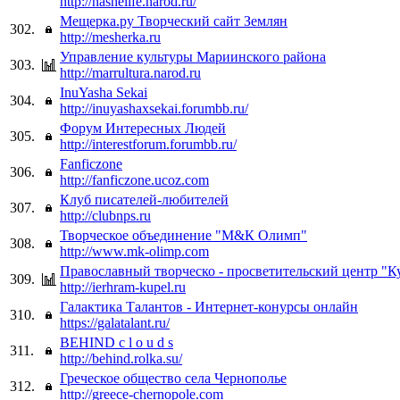
http://nashelife.narod.ru/
Мещерка.ру Творческий сайт Землян
302.
http://mesherka.ru
Управление культуры Мариинского района
303.
http://marrultura.narod.ru
InuYasha Sekai
304.
http://inuyashaxsekai.forumbb.ru/
Форум Интересных Людей
305.
http://interestforum.forumbb.ru/
Fanficzone
306.
http://fanficzone.ucoz.com
Клуб писателей-любителей
307.
http://clubnps.ru
Творческое объединение "М&К Олимп"
308.
http://www.mk-olimp.com
Православный творческо - просветительский центр "К
309.
http://ierhram-kupel.ru
Галактика Талантов - Интернет-конурсы онлайн
310.
https://galatalant.ru/
BEHIND c l o u d s
311.
http://behind.rolka.su/
Греческое общество села Чернополье
312.
http://greece-chernopole.com