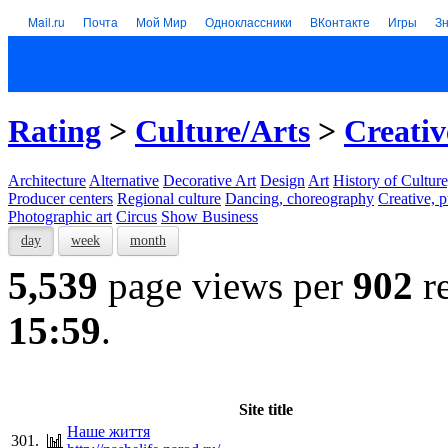
Mail.ru
Почта
Мой Мир
Одноклассники
ВКонтакте
Игры
З
Rating
>
Culture/Arts
>
Creativ
Architecture
Alternative
Decorative Art
Design
Art
History of Culture
Producer centers
Regional culture
Dancing, choreography
Creative, p
Photographic art
Circus
Show Business
day
week
month
5,539
page views per
902
re
15:59
.
Site title
Наше життя
301.