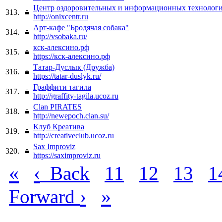
Центр оздоровительных и информационных технолог
313.
http://onixcentr.ru
Арт-кафе "Бродячая собака"
314.
http://vsobaka.ru/
кск-алексино.рф
315.
https://кск-алексино.рф
Татар-Дуслык (Дружба)
316.
https://tatar-duslyk.ru/
Граффити тагила
317.
http://graffity-tagila.ucoz.ru
Clan PIRATES
318.
http://newepoch.clan.su/
Клуб Креатива
319.
http://creativeclub.ucoz.ru
Sax Improviz
320.
https://saximproviz.ru
«
‹
Back
11
12
13
1
›
»
Forward