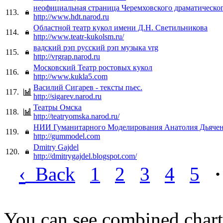
неофициальная страница Черемховского драматическог
113.
http://www.hdt.narod.ru
Областной театр кукол имени Д.Н. Светильникова
114.
http://www.teatr-kukolsm.ru/
вадский рэп русский рэп музыка vrg
115.
http://vrgrap.narod.ru
Московский Театр ростовых кукол
116.
http://www.kukla5.com
Василий Сигарев - тексты пьес.
117.
http://sigarev.narod.ru
Театры Омска
118.
http://teatryomska.narod.ru/
НИИ Гуманитарного Моделирования Анатолия Дьяче
119.
http://gummodel.com
Dmitry Gajdel
120.
http://dmitrygajdel.blogspot.com/
‹
Back
1
2
3
4
5
·
You can see combined chart