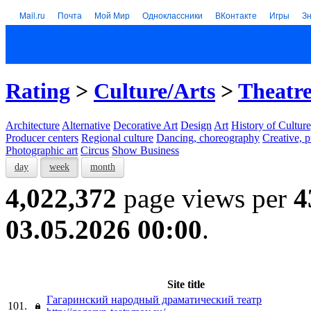
Mail.ru
Почта
Мой Мир
Одноклассники
ВКонтакте
Игры
З
Rating
>
Culture/Arts
>
Theatre
Architecture
Alternative
Decorative Art
Design
Art
History of Culture
Producer centers
Regional culture
Dancing, choreography
Creative, p
Photographic art
Circus
Show Business
day
week
month
4,022,372
page views per
4
03.05.2026 00:00
.
Site title
Гагаринский народный драматический театр
101.