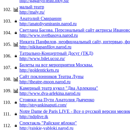
http://gagaryn-teatr.moy.su/
малый театр
102.
http://maly.ru/
Анатолий Смиранин
103.
http://anatoliysmiranin.narod.ru
Светлана Басова. Персональный сайт актрисы Ивановс
104.
http://www.svetbasova.narod.ru
Никита Панфилов, неофициальный сайт, интервью, фо
105.
http://nikitapanfilov.narod.ru
Татрально-Концертный Досуг (ТКД)
106.
http://www.bilet.ucoz.ru/
Билеты на все мероприятия Москвы.
107.
http://goldentickets.ru
Сайт поклонников Театра Луны
108.
http://theatre-moon.narod.ru
Камерный театр кукол "Два Арлекина"
109.
http://www.dva-arlekina.narod.ru
Стоянки на Пути Анатолия Дьяченко
110.
http://stoyankinaputi.com/
Notre Dame de Paris LIVE - Все о русской версии мюзи
111.
http://ndplive.tk
Спектакль "Райские яблоки"
112.
http://rajskie-yabloki.narod.ru