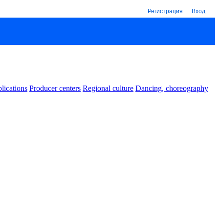
Регистрация
Вход
lications
Producer centers
Regional culture
Dancing, choreography