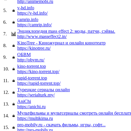
http://animemobi.ru
v-hd.info
5.
https://v-hd.info/
camrip.info
6.
https://camrip.info/
Энциклопедия mass effect 2: моды, патчи, сэйвы.
7.
http://www.masseffect2.in/
KinoTree - Киножурнал и онлайн кинотеатр
8.
https://kinotree.ru/
ОБВМ
9.
http://obvm.ru/
kino-torrent.top
10.
https://kino-torrent.top/
rapid-torrent.top
11.
https://rapid-torrent.top/
Турецкие сериалы онлайн
12.
https://serialturk.my/
AniChi
13.
https://anichi.ru
Мультфильмы и мультсериалы смотреть онлайн бесплат
14.
https://multikima.ru
pro-mobily.ru - скачать фильмы, игры, софт...
15.
http://pro-mobily.ru