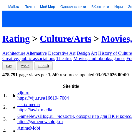
Mail.ru
Почта
Мой Мир
Одноклассники
ВКонтакте
Игры
З
Rating
>
Culture/Arts
>
Movies,
Architecture
Alternative
Decorative Art
Design
Art
History of Culture
Creative, public associations
Theatres
Movies, audiobooks, games
Fo
day
week
month
478,791
page views per
1,240
resources; updated
03.05.2026 00:00
.
Site title
viju.ru
1.
https://viju.ru/#1661947004
tas-ix.media
2.
https://tas-ix.media
GameNewsBlog.ru - новости, обзоры игр для ПК и консо
3.
https://gamenewsblog.ru
AnimeMobi
4.