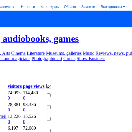
накомства
Новости
Календарь
Облако
Заметки
Все проекты
 audiobooks, games
, Arts
Cinema
Literature
Museums, galleries
Music
Reviews, news, pub
ci and magicians
Photographic art
Circus
Show Business
visitors
page views
74,093
114,480
0
0
28,381
98,336
0
0
лей
13,226
15,526
0
0
6,197
72,080