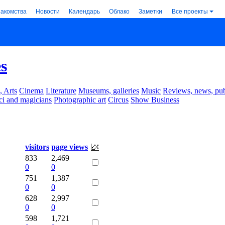
накомства
Новости
Календарь
Облако
Заметки
Все проекты
s
, Arts
Cinema
Literature
Museums, galleries
Music
Reviews, news, pub
ci and magicians
Photographic art
Circus
Show Business
visitors
page views
833
2,469
0
0
751
1,387
0
0
628
2,997
0
0
598
1,721