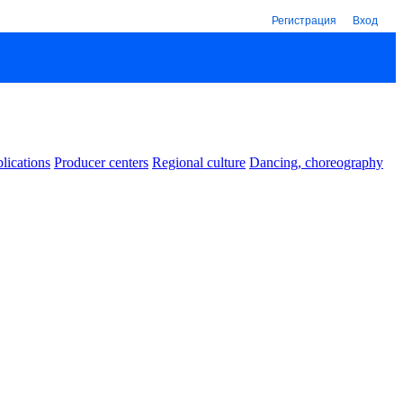
Регистрация
Вход
lications
Producer centers
Regional culture
Dancing, choreography