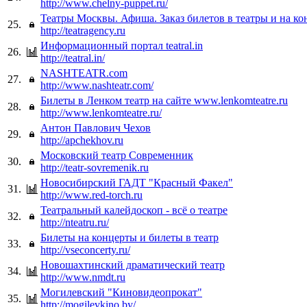
http://www.chelny-puppet.ru/
Театры Москвы. Афиша. Заказ билетов в театры и на к
25.
http://teatragency.ru
Информационный портал teatral.in
26.
http://teatral.in/
NASHTEATR.com
27.
http://www.nashteatr.com/
Билеты в Ленком театр на сайте www.lenkomteatre.ru
28.
http://www.lenkomteatre.ru/
Антон Павлович Чехов
29.
http://apchekhov.ru
Московский театр Современник
30.
http://teatr-sovremenik.ru
Новосибирский ГАДТ "Красный Факел"
31.
http://www.red-torch.ru
Театральный калейдоскоп - всё о театре
32.
http://nteatru.ru/
Билеты на концерты и билеты в театр
33.
http://vseconcerty.ru/
Новошахтинский драматический театр
34.
http://www.nmdt.ru
Могилевский "Киновидеопрокат"
35.
http://mogilevkino.by/