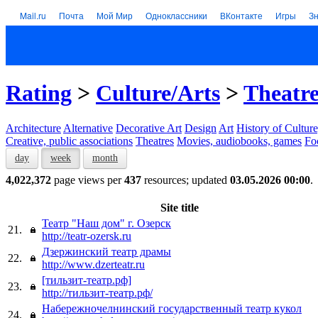
Mail.ru
Почта
Мой Мир
Одноклассники
ВКонтакте
Игры
З
Rating
>
Culture/Arts
>
Theatre
Architecture
Alternative
Decorative Art
Design
Art
History of Culture
Creative, public associations
Theatres
Movies, audiobooks, games
Fo
day
week
month
4,022,372
page views per
437
resources; updated
03.05.2026 00:00
.
Site title
Театр "Наш дом" г. Озерск
21.
http://teatr-ozersk.ru
Дзержинский театр драмы
22.
http://www.dzerteatr.ru
[тильзит-театр.рф]
23.
http://тильзит-театр.рф/
Набережночелнинский государственный театр кукол
24.