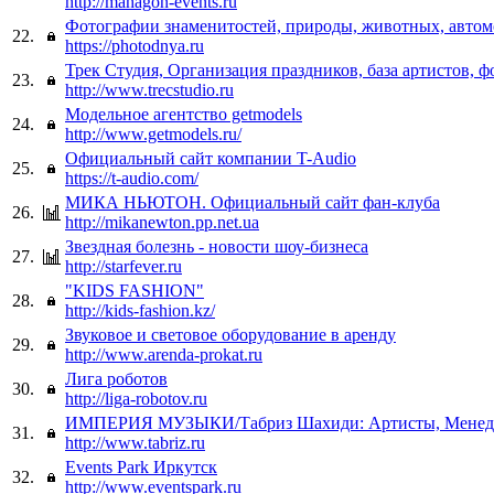
http://mahagon-events.ru
Фотографии знаменитостей, природы, животных, авто
22.
https://photodnya.ru
Трек Студия, Организация праздников, база артистов, ф
23.
http://www.trecstudio.ru
Модельное агентство getmodels
24.
http://www.getmodels.ru/
Официальный сайт компании T-Audio
25.
https://t-audio.com/
МИКА НЬЮТОН. Официальный сайт фан-клуба
26.
http://mikanewton.pp.net.ua
Звездная болезнь - новости шоу-бизнеса
27.
http://starfever.ru
"KIDS FASHION"
28.
http://kids-fashion.kz/
Звуковое и световое оборудование в аренду
29.
http://www.arenda-prokat.ru
Лига роботов
30.
http://liga-robotov.ru
ИМПЕРИЯ МУЗЫКИ/Табриз Шахиди: Артисты, Менедж
31.
http://www.tabriz.ru
Events Park Иркутск
32.
http://www.eventspark.ru