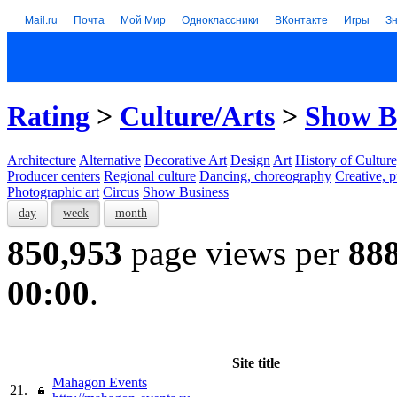
Mail.ru
Почта
Мой Мир
Одноклассники
ВКонтакте
Игры
З
Rating
>
Culture/Arts
>
Show B
Architecture
Alternative
Decorative Art
Design
Art
History of Culture
Producer centers
Regional culture
Dancing, choreography
Creative, p
Photographic art
Circus
Show Business
day
week
month
850,953
page views per
88
00:00
.
Site title
Mahagon Events
21.