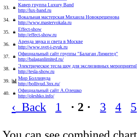
Кавер группа Luxury Band
33.
http://lux-band.ru
Вокальная мастерская Михаила Новокрещенова
34.
http://www.mastervokala.ru
Effect-show
35.
http://effect-show.ru
Аренда звука и света в Москве
36.
http://www.svet-i-zvuk.ru
Официальный сайт группы "Балаган Лимитед"
37.
http://balaganlimited.ru/
Электрическое тесла шоу для экслюзивных мероприяти
38.
http://tesla-show.ru
Мир Болливуда
39.
http://bollivud.3nx.ru/
Официальный сайт А.Олешко
40.
http://oleshko.info/
‹
Back
1
· 2 ·
3
4
5
You can see combined chart