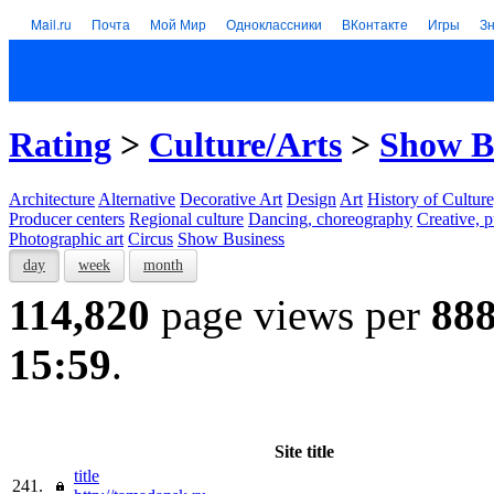
Mail.ru
Почта
Мой Мир
Одноклассники
ВКонтакте
Игры
З
Rating
>
Culture/Arts
>
Show B
Architecture
Alternative
Decorative Art
Design
Art
History of Culture
Producer centers
Regional culture
Dancing, choreography
Creative, p
Photographic art
Circus
Show Business
day
week
month
114,820
page views per
88
15:59
.
Site title
title
241.