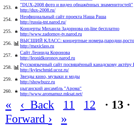
"DUX-2008 фото и видео обнажённых знаменитостей"
253.
http://dux-2008.ru/
Неофициальный сайт проекта Наша Раша
254.
http://russia-tnt.narod.ru/
Концерты Михаила Задорнова on-line бесплатно
255.
http://www.zadornov-tv.narod.ru
ВЫСШИЙ КЛАСС: концертные номера,пародии,росто
256.
http://maxiclass.ru
Сайт Леонида Коронова
257.
http://leonidkoronov.narod.ru
Русскоязычный сайт посвящённый канадскому актёру
258.
http://kyleschmid.ucoz.ru/
Звезды кино, музыки и моды
259.
http://showbuzz.ru
цыганский ансамбль "Арома"
260.
http://www.aromamuz.mksat.net/
«
‹
Back
11
12
· 13 ·
›
»
Forward