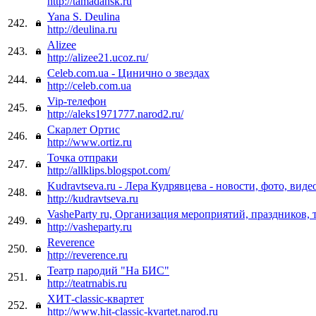
http://tamadansk.ru
Yana S. Deulina
242.
http://deulina.ru
Alizee
243.
http://alizee21.ucoz.ru/
Celeb.com.ua - Цинично о звездах
244.
http://celeb.com.ua
Vip-телефон
245.
http://aleks1971777.narod2.ru/
Скарлет Ортис
246.
http://www.ortiz.ru
Точка отпраки
247.
http://allklips.blogspot.com/
Kudravtseva.ru - Лера Кудрявцева - новости, фото, виде
248.
http://kudravtseva.ru
VasheParty ru, Организация мероприятий, праздников, 
249.
http://vasheparty.ru
Reverence
250.
http://reverence.ru
Театр пародий "На БИС"
251.
http://teatrnabis.ru
ХИТ-classic-квартет
252.
http://www.hit-classic-kvartet.narod.ru