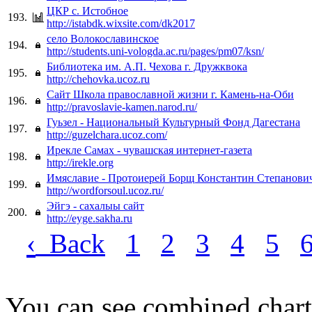
ЦКР с. Истобное
193.
http://istabdk.wixsite.com/dk2017
село Волокославинское
194.
http://students.uni-vologda.ac.ru/pages/pm07/ksn/
Библиотека им. А.П. Чехова г. Дружквока
195.
http://chehovka.ucoz.ru
Сайт Школа православной жизни г. Камень-на-Оби
196.
http://pravoslavie-kamen.narod.ru/
Гуьзел - Национальный Культурный Фонд Дагестана
197.
http://guzelchara.ucoz.com/
Ирекле Самах - чувашская интернет-газета
198.
http://irekle.org
Имяславие - Протоиерей Борщ Константин Степанови
199.
http://wordforsoul.ucoz.ru/
Эйгэ - сахалыы сайт
200.
http://eyge.sakha.ru
‹
Back
1
2
3
4
5
You can see combined chart