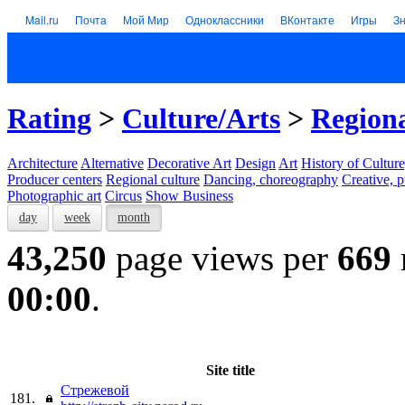
Mail.ru
Почта
Мой Мир
Одноклассники
ВКонтакте
Игры
З
Rating
>
Culture/Arts
>
Regiona
Architecture
Alternative
Decorative Art
Design
Art
History of Culture
Producer centers
Regional culture
Dancing, choreography
Creative, p
Photographic art
Circus
Show Business
day
week
month
43,250
page views per
669
00:00
.
Site title
Стрежевой
181.