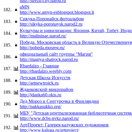
http://strezh-city.narod.ru
aMN
182.
http://www.amyn-esblogspot.blogspot.li
Сикука-Поронайск фотоальбом
183.
http://sikyka-poronaysk.narod2.ru
Культуры и цивилизации: Япония, Китай, Тибет, Инди
184.
http://malininae.narod.ru/
Победа. Московская область в Великую Отечественну
185.
http://pobeda.mosreg.ru/
официальный сайт группы "Магия"
186.
http://magiya-shatrock.narod.ru
Rbardalzo - Главная
187.
http://rbardalzo.weebly.com
Детская Школа Искусств
188.
http://artnewtroick.ru
Жданковский микрорайон
189.
http://jdanka60.okis.ru
Дед Мороз и Снегурочка в Финляндии
190.
http://pakkasukko.org/
МБУ "Детская централизованная библиотечная систем
191.
http://www.dcbs-nvkz.narod.ru/
АртПроект: Галерея калужских художников
192.
http://www.kaluga.ru/artproject/