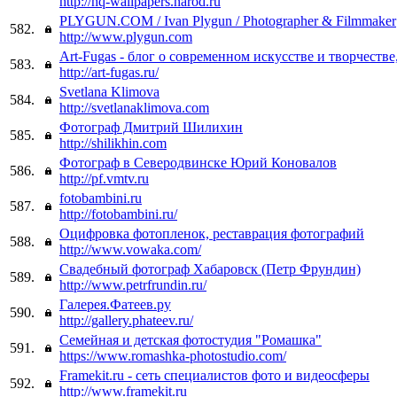
http://hq-wallpapers.narod.ru
PLYGUN.COM / Ivan Plygun / Photographer & Filmmaker
582.
http://www.plygun.com
Art-Fugas - блог о современном искусстве и творчестве
583.
http://art-fugas.ru/
Svetlana Klimova
584.
http://svetlanaklimova.com
Фотограф Дмитрий Шилихин
585.
http://shilikhin.com
Фотограф в Северодвинске Юрий Коновалов
586.
http://pf.vmtv.ru
fotobambini.ru
587.
http://fotobambini.ru/
Оцифровка фотопленок, реставрация фотографий
588.
http://www.vowaka.com/
Свадебный фотограф Хабаровск (Петр Фрундин)
589.
http://www.petrfrundin.ru/
Галерея.Фатеев.ру
590.
http://gallery.phateev.ru/
Семейная и детская фотостудия "Ромашка"
591.
https://www.romashka-photostudio.com/
Framekit.ru - сеть специалистов фото и видеосферы
592.
http://www.framekit.ru