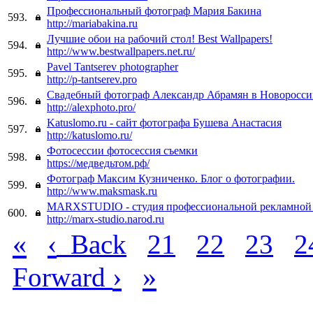
Профессиональный фотограф Мария Бакина
593.
http://mariabakina.ru
Лучшие обои на рабочий стол! Best Wallpapers!
594.
http://www.bestwallpapers.net.ru/
Pavel Tantserev photographer
595.
http://p-tantserev.pro
Свадебный фотограф Александр Абрамян в Новоросси
596.
http://alexphoto.pro/
Katuslomo.ru - сайт фотографа Бушева Анастасия
597.
http://katuslomo.ru/
Фотосессии фотосессия съемки
598.
https://медведьтом.рф/
Фотограф Максим Кузниченко. Блог о фотографии.
599.
http://www.maksmask.ru
MARXSTUDIO - студия профессиональной рекламной 
600.
http://marx-studio.narod.ru
«
‹
Back
21
22
23
2
›
»
Forward