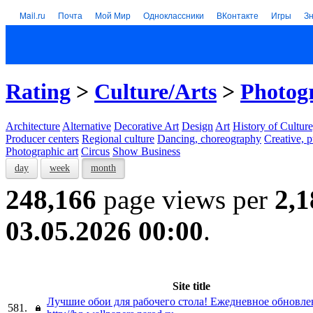
Mail.ru
Почта
Мой Мир
Одноклассники
ВКонтакте
Игры
З
Rating
>
Culture/Arts
>
Photogr
Architecture
Alternative
Decorative Art
Design
Art
History of Culture
Producer centers
Regional culture
Dancing, choreography
Creative, p
Photographic art
Circus
Show Business
day
week
month
248,166
page views per
2,1
03.05.2026 00:00
.
Site title
Лучшие обои для рабочего стола! Ежедневное обновле
581.