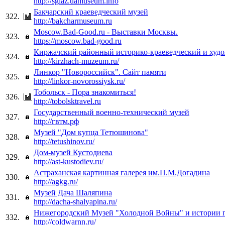
http://sgiaz.uamuseum.info
Бакчарский краеведческий музей
322.
http://bakcharmuseum.ru
Moscow.Bad-Good.ru - Выставки Москвы.
323.
https://moscow.bad-good.ru
Киржачский районный историко-краеведческий и худ
324.
http://kirzhach-muzeum.ru/
Линкор "Новороссийск". Сайт памяти
325.
http://linkor-novorossiysk.ru/
Тобольск - Пора знакомиться!
326.
http://tobolsktravel.ru
Государственный военно-технический музей
327.
http://гвтм.рф
Музей "Дом купца Тетюшинова"
328.
http://tetushinov.ru/
Дом-музей Кустодиева
329.
http://ast-kustodiev.ru/
Астраханская картинная галерея им.П.М.Догадина
330.
http://agkg.ru/
Музей Дача Шаляпина
331.
http://dacha-shalyapina.ru/
Нижегородский Музей "Холодной Войны" и истории г
332.
http://coldwarnn.ru/