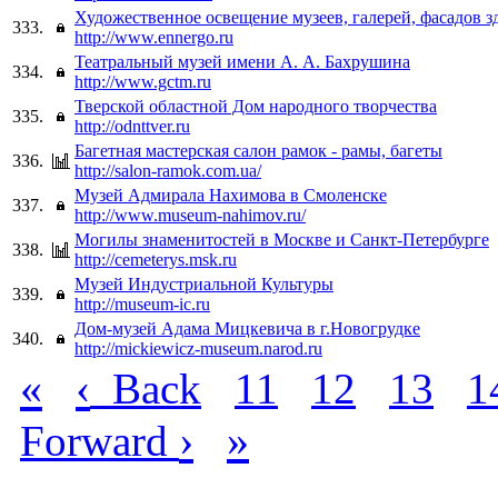
Художественное освещение музеев, галерей, фасадов з
333.
http://www.ennergo.ru
Театральный музей имени А. А. Бахрушина
334.
http://www.gctm.ru
Тверской областной Дом народного творчества
335.
http://odnttver.ru
Багетная мастерская салон рамок - рамы, багеты
336.
http://salon-ramok.com.ua/
Музей Адмирала Нахимова в Смоленске
337.
http://www.museum-nahimov.ru/
Могилы знаменитостей в Москве и Санкт-Петербурге
338.
http://cemeterys.msk.ru
Музей Индустриальной Культуры
339.
http://museum-ic.ru
Дом-музей Адама Мицкевича в г.Новогрудке
340.
http://mickiewicz-museum.narod.ru
«
‹
Back
11
12
13
1
›
»
Forward