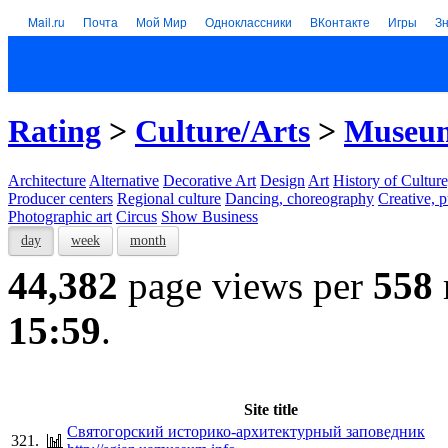
Mail.ru
Почта
Мой Мир
Одноклассники
ВКонтакте
Игры
З
Rating
>
Culture/Arts
>
Museums
Architecture
Alternative
Decorative Art
Design
Art
History of Culture
Producer centers
Regional culture
Dancing, choreography
Creative, p
Photographic art
Circus
Show Business
day
week
month
44,382
page views per
558
15:59
.
Site title
Святогорский историко-архитектурный заповедник
321.