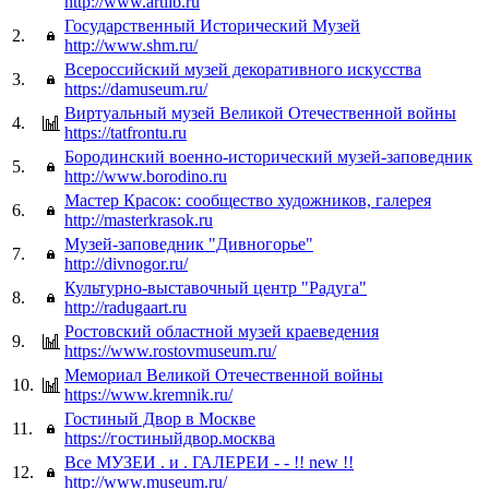
http://www.artlib.ru
Государственный Исторический Музей
2.
http://www.shm.ru/
Всероссийский музей декоративного искусства
3.
https://damuseum.ru/
Виртуальный музей Великой Отечественной войны
4.
https://tatfrontu.ru
Бородинский военно-исторический музей-заповедник
5.
http://www.borodino.ru
Мастер Красок: сообщество художников, галерея
6.
http://masterkrasok.ru
Музей-заповедник "Дивногорье"
7.
http://divnogor.ru/
Культурно-выставочный центр "Радуга"
8.
http://radugaart.ru
Ростовский областной музей краеведения
9.
https://www.rostovmuseum.ru/
Мемориал Великой Отечественной войны
10.
https://www.kremnik.ru/
Гостиный Двор в Москве
11.
https://гостиныйдвор.москва
Все МУЗЕИ . и . ГАЛЕРЕИ - - !! new !!
12.
http://www.museum.ru/