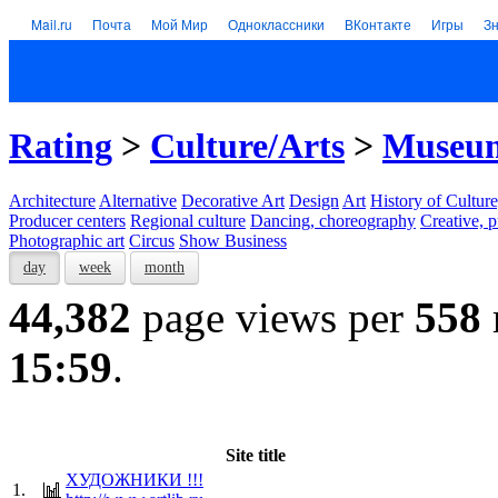
Mail.ru
Почта
Мой Мир
Одноклассники
ВКонтакте
Игры
З
Rating
>
Culture/Arts
>
Museums
Architecture
Alternative
Decorative Art
Design
Art
History of Culture
Producer centers
Regional culture
Dancing, choreography
Creative, p
Photographic art
Circus
Show Business
day
week
month
44,382
page views per
558
15:59
.
Site title
ХУДОЖНИКИ !!!
1.