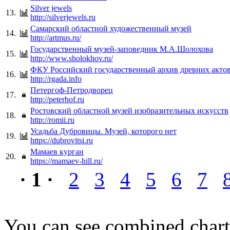
Silver jewels
13.
http://silverjewels.ru
Самарский областной художественный музей
14.
http://artmus.ru/
Государственный музей-заповедник М.А.Шолохова
15.
http://www.sholokhov.ru/
ФКУ Российский государственный архив древних акто
16.
http://rgada.info
Петергоф-Петродворец
17.
http://peterhof.ru
Ростовский областной музей изобразительных искусств
18.
http://romii.ru
Усадьба Дубровицы. Музей, которого нет
19.
https://dubrovitsi.ru
Мамаев курган
20.
https://mamaev-hill.ru/
· 1 ·
2
3
4
5
6
7
You can see combined chart