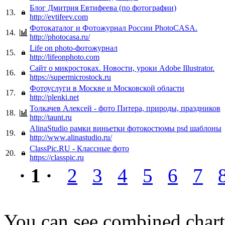
Блог Дмитрия Евтифеева (по фотографии)
13.
http://evtifeev.com
Фотокаталог и Фотожурнал России PhotoCASA.
14.
http://photocasa.ru/
Life on photo-фотожурнал
15.
http://lifeonphoto.com
Сайт о микростоках. Новости, уроки Adobe Illustrator.
16.
https://supermicrostock.ru
Фотоуслуги в Москве и Московской области
17.
http://plenki.net
Толкачев Алексей - фото Питера, природы, праздников
18.
http://taunt.ru
AlinaStudio рамки виньетки фотокостюмы psd шаблоны
19.
http://www.alinastudio.ru/
ClassPic.RU - Классные фото
20.
https://classpic.ru
· 1 ·
2
3
4
5
6
7
You can see combined chart