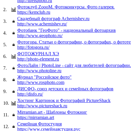
http://lifeisphoto.ru
Фотоклуб ZoooM. Фотоконкурсы. Фото галерея.
2.
https://kemclub.ru
Свадебный фотограф Аchernishev.ru
3.
http://www.achernishev.ru/
Фотобанк "ГеоФото" - национальный фотоархив
4.
http://www.geophoto.ru/
Фотогора. Статьи о фотографии, о фотографах, о фототе
5.
http://fotogora.ru/
ФОТОЖУРНАЛ ХЭ
6.
http://photo-element.ru
ФотоЛайн | PhotoLine - сайт для любителей фотографии.
7.
http://www.photoline.ru
Журнал "Российское фото"
8.
http://www.rosphoto.com
ДИСФО- союз детских и семейных фотографов
9.
http://disfo.ru/
Хостинг Картинок и Фотографий PictureShack
10.
http://www.pictureshack.ru
Mirramian.art - Шаблоны Фотокниг
11.
https://mirramian.art
Семейная Фотостудия
12.
https://www.семейнаястудия.рус