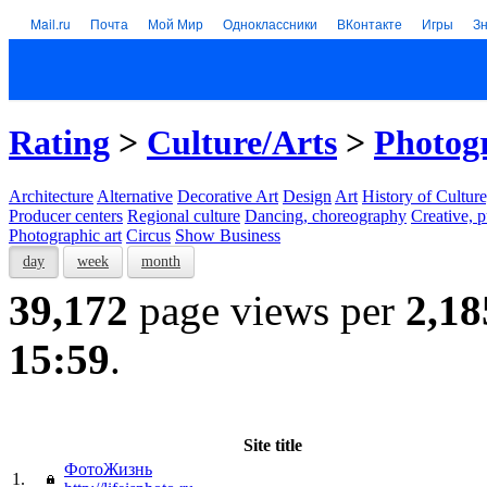
Mail.ru
Почта
Мой Мир
Одноклассники
ВКонтакте
Игры
З
Rating
>
Culture/Arts
>
Photogr
Architecture
Alternative
Decorative Art
Design
Art
History of Culture
Producer centers
Regional culture
Dancing, choreography
Creative, p
Photographic art
Circus
Show Business
day
week
month
39,172
page views per
2,18
15:59
.
Site title
ФотоЖизнь
1.