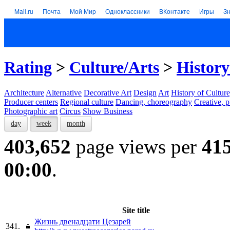
Mail.ru
Почта
Мой Мир
Одноклассники
ВКонтакте
Игры
З
Rating
>
Culture/Arts
>
History
Architecture
Alternative
Decorative Art
Design
Art
History of Culture
Producer centers
Regional culture
Dancing, choreography
Creative, p
Photographic art
Circus
Show Business
day
week
month
403,652
page views per
41
00:00
.
Site title
Жизнь двенадцати Цезарей
341.