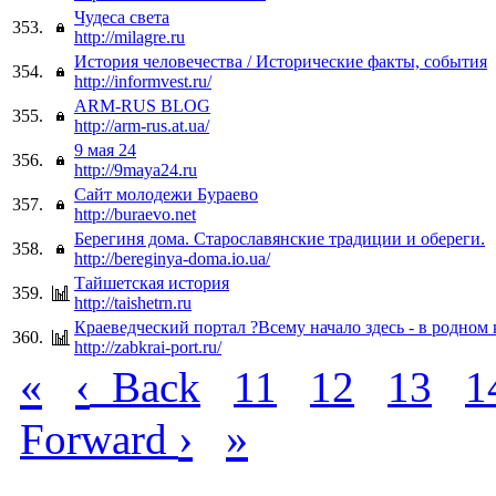
Чудеса света
353.
http://milagre.ru
История человечества / Исторические факты, события
354.
http://informvest.ru/
ARM-RUS BLOG
355.
http://arm-rus.at.ua/
9 мая 24
356.
http://9maya24.ru
Сайт молодежи Бураево
357.
http://buraevo.net
Берегиня дома. Старославянские традиции и обереги.
358.
http://bereginya-doma.io.ua/
Тайшетская история
359.
http://taishetrn.ru
Краеведческий портал ?Всему начало здесь - в родном
360.
http://zabkrai-port.ru/
«
‹
Back
11
12
13
1
›
»
Forward