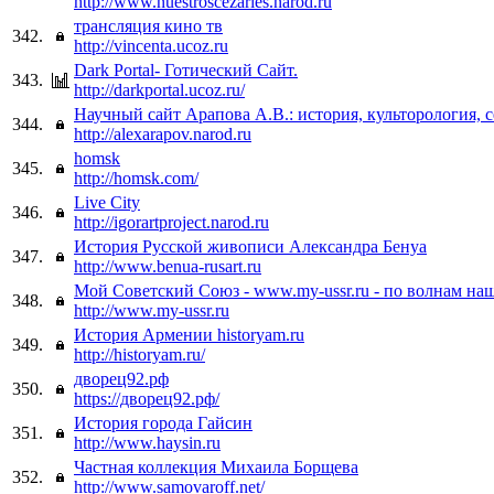
http://www.nuestroscezaries.narod.ru
трансляция кино тв
342.
http://vincenta.ucoz.ru
Dark Portal- Готический Сайт.
343.
http://darkportal.ucoz.ru/
Научный сайт Арапова А.В.: история, культорология, 
344.
http://alexarapov.narod.ru
homsk
345.
http://homsk.com/
Live City
346.
http://igorartproject.narod.ru
История Русской живописи Александра Бенуа
347.
http://www.benua-rusart.ru
Мой Советский Союз - www.my-ussr.ru - по волнам на
348.
http://www.my-ussr.ru
История Армении historyam.ru
349.
http://historyam.ru/
дворец92.рф
350.
https://дворец92.рф/
История города Гайсин
351.
http://www.haysin.ru
Частная коллекция Михаила Борщева
352.
http://www.samovaroff.net/