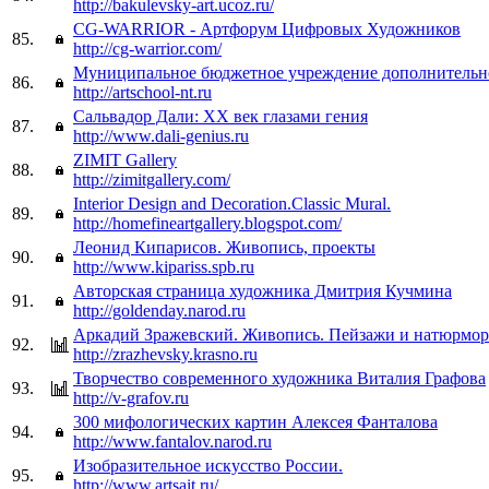
http://bakulevsky-art.ucoz.ru/
CG-WARRIOR - Артфорум Цифровых Художников
85.
http://cg-warrior.com/
Муниципальное бюджетное учреждение дополнительно
86.
http://artschool-nt.ru
Сальвадор Дали: XX век глазами гения
87.
http://www.dali-genius.ru
ZIMIT Gallery
88.
http://zimitgallery.com/
Interior Design and Decoration.Classic Mural.
89.
http://homefineartgallery.blogspot.com/
Леонид Кипарисов. Живопись, проекты
90.
http://www.kipariss.spb.ru
Авторская страница художника Дмитрия Кучмина
91.
http://goldenday.narod.ru
Аркадий Зражевский. Живопись. Пейзажи и натюрмо
92.
http://zrazhevsky.krasno.ru
Творчество современного художника Виталия Графова
93.
http://v-grafov.ru
300 мифологических картин Алексея Фанталова
94.
http://www.fantalov.narod.ru
Изобразительное искусство России.
95.
http://www.artsait.ru/