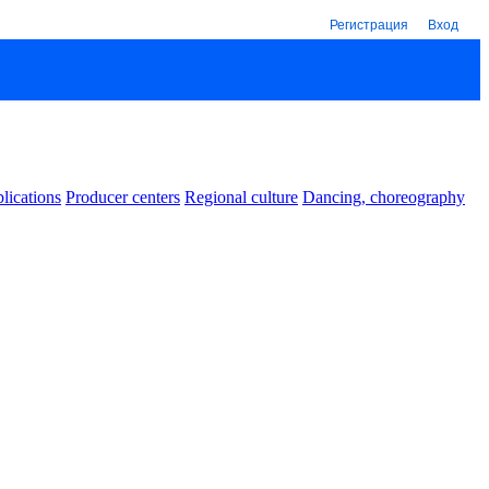
Регистрация
Вход
lications
Producer centers
Regional culture
Dancing, choreography