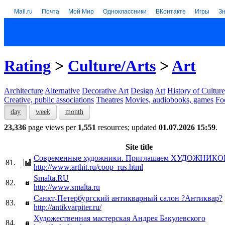
Mail.ru
Почта
Мой Мир
Одноклассники
ВКонтакте
Игры
З
Rating
>
Culture/Arts
>
Art
Architecture
Alternative
Decorative Art
Design
Art
History of Culture
Creative, public associations
Theatres
Movies, audiobooks, games
Fo
day
week
month
23,336
page views per
1,551
resources; updated
01.07.2026 15:59
.
Site title
Современные художники. Приглашаем ХУДОЖНИКО
81.
http://www.arthit.ru/coop_rus.html
Smalta.RU
82.
http://www.smalta.ru
Санкт-Петербургский антикварный салон ?Антиквар?
83.
http://antikvarpiter.ru/
Художественная мастерская Андрея Бакулевского
84.