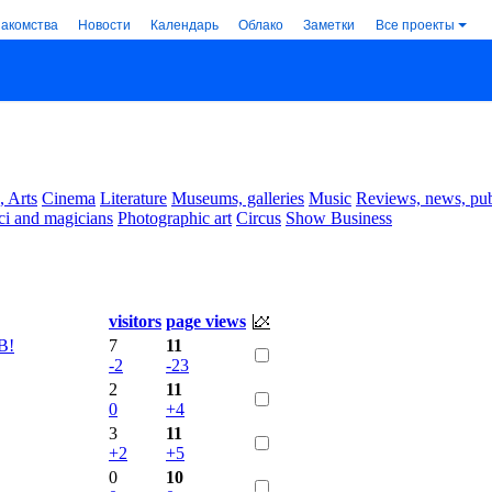
накомства
Новости
Календарь
Облако
Заметки
Все проекты
, Arts
Cinema
Literature
Museums, galleries
Music
Reviews, news, pub
ci and magicians
Photographic art
Circus
Show Business
visitors
page views
В!
7
11
-2
-23
2
11
0
+4
3
11
+2
+5
0
10