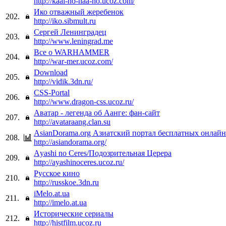
http://kaal-ho-naa-ho.ucoz.com/
Ико отважный жеребенок
202.
http://iko.sibmult.ru
Сергей Ленинградец
203.
http://www.leningrad.me
Все о WARHAMMER
204.
http://war-mer.ucoz.com/
Download
205.
http://vidik.3dn.ru/
CSS-Portal
206.
http://www.dragon-css.ucoz.ru/
Аватар - легенда об Аанге: фан-сайт
207.
http://avataraang.clan.su
AsianDorama.org Азиатский портал бесплатных онлайн
208.
http://asiandorama.org/
Аyashi no Сeres/Подозрительная Церера
209.
http://ayashinoceres.ucoz.ru/
Русское кино
210.
http://russkoe.3dn.ru
iMelo.at.ua
211.
http://imelo.at.ua
Исторические сериалы
212.
http://histfilm.ucoz.ru