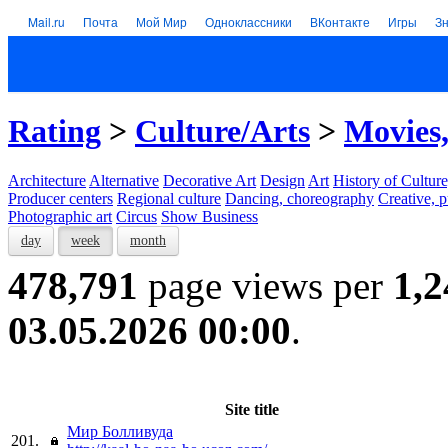
Mail.ru
Почта
Мой Мир
Одноклассники
ВКонтакте
Игры
З
Rating
>
Culture/Arts
>
Movies,
Architecture
Alternative
Decorative Art
Design
Art
History of Culture
Producer centers
Regional culture
Dancing, choreography
Creative, p
Photographic art
Circus
Show Business
day
week
month
478,791
page views per
1,2
03.05.2026 00:00
.
Site title
Мир Болливуда
201.