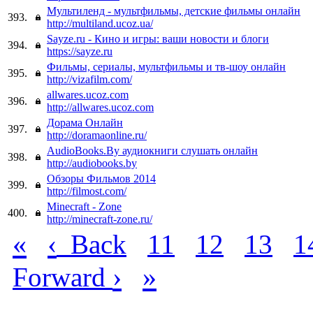
Мультиленд - мультфильмы, детские фильмы онлайн
393.
http://multiland.ucoz.ua/
Sayze.ru - Кино и игры: ваши новости и блоги
394.
https://sayze.ru
Фильмы, сериалы, мультфильмы и тв-шоу онлайн
395.
http://vizafilm.com/
allwares.ucoz.com
396.
http://allwares.ucoz.com
Дорама Онлайн
397.
http://doramaonline.ru/
AudioBooks.By аудиокниги слушать онлайн
398.
http://audiobooks.by
Обзоры Фильмов 2014
399.
http://filmost.com/
Minecraft - Zone
400.
http://minecraft-zone.ru/
«
‹
Back
11
12
13
1
›
»
Forward