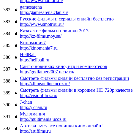
http://www.mobtorr.ru/
gamesarena
382.
http://gamesarena.clan.su/
Русские фильмы и сериалы онлайн бесплатно
383.
http://www.smotriru.ru/
Казахские фильм и новинки 2013
384.
http://kz-films.moy.su/
Киномания7
385.
http://kinomania7.ru
HellBall
386.
http://hellball.ru
Сайт о новинках кино, игр и компьютеров
387.
http://godfather2007.ucoz.ru/
Смотреть фильмы онлайн бесплатно без регистрации
388.
http://zfilmsonline.ucoz.ru/
Смотреть фильмы онлайн в хорошем HD 720p качестве
389.
http://visionfilms.ru/
J-chan
390.
http://j-chan.ru
Мультмания
391.
http://multimania.ucoz.ru
Артифильмс- все новинки кино онлайн!
392.
http://artifilms.ru