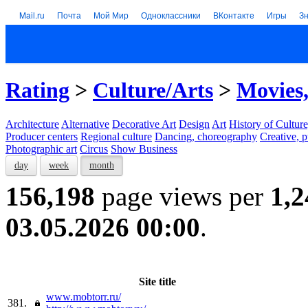
Mail.ru
Почта
Мой Мир
Одноклассники
ВКонтакте
Игры
З
Rating
>
Culture/Arts
>
Movies,
Architecture
Alternative
Decorative Art
Design
Art
History of Culture
Producer centers
Regional culture
Dancing, choreography
Creative, p
Photographic art
Circus
Show Business
day
week
month
156,198
page views per
1,2
03.05.2026 00:00
.
Site title
www.mobtorr.ru/
381.