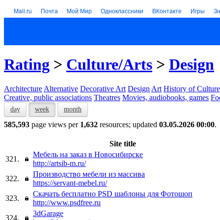
Mail.ru
Почта
Мой Мир
Одноклассники
ВКонтакте
Игры
З
Rating
>
Culture/Arts
>
Design
Architecture
Alternative
Decorative Art
Design
Art
History of Culture
Creative, public associations
Theatres
Movies, audiobooks, games
Fo
day
week
month
585,593
page views per
1,632
resources; updated
03.05.2026 00:00
.
Site title
Мебель на заказ в Новосибирске
321.
http://artsib-m.ru/
Производство мебели из массива
322.
https://servant-mebel.ru/
Скачать бесплатно PSD шаблоны для Фотошоп
323.
http://www.psdfree.ru
3dGarage
324.