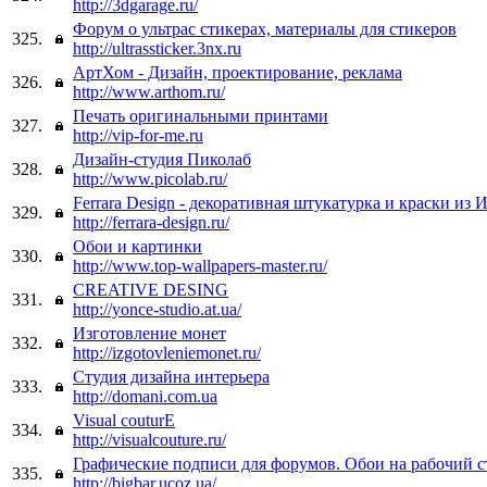
http://3dgarage.ru/
Форум о ультрас стикерах, материалы для стикеров
325.
http://ultrassticker.3nx.ru
АртХом - Дизайн, проектирование, реклама
326.
http://www.arthom.ru/
Печать оригинальными принтами
327.
http://vip-for-me.ru
Дизайн-студия Пиколаб
328.
http://www.picolab.ru/
Ferrara Design - декоративная штукатурка и краски из 
329.
http://ferrara-design.ru/
Обои и картинки
330.
http://www.top-wallpapers-master.ru/
CREATIVE DESING
331.
http://yonce-studio.at.ua/
Изготовление монет
332.
http://izgotovleniemonet.ru/
Студия дизайна интерьера
333.
http://domani.com.ua
Visual couturE
334.
http://visualcouture.ru/
Графические подписи для форумов. Обои на рабочий с
335.
http://bigbar.ucoz.ua/