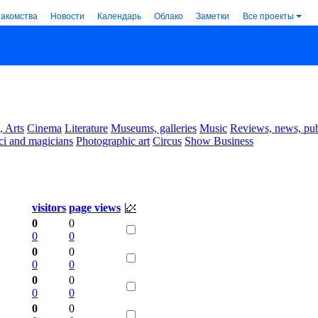
накомства
Новости
Календарь
Облако
Заметки
Все проекты
, Arts
Cinema
Literature
Museums, galleries
Music
Reviews, news, pub
ci and magicians
Photographic art
Circus
Show Business
visitors
page views
0
0
0
0
0
0
0
0
0
0
0
0
0
0