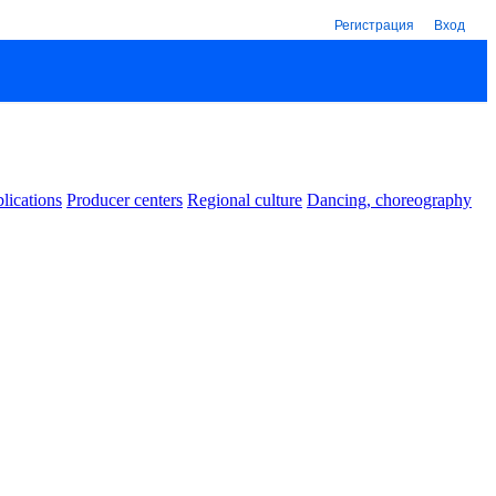
Регистрация
Вход
lications
Producer centers
Regional culture
Dancing, choreography