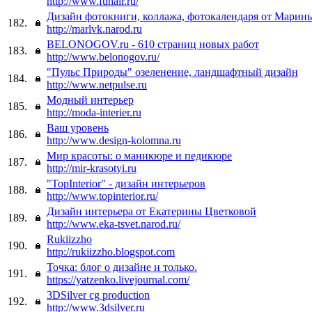
http://www.funair.ru/
Дизайн фотокниги, коллажа, фотокалендаря от Марины
182.
http://marlvk.narod.ru
BELONOGOV.ru - 610 страниц новых работ
183.
http://www.belonogov.ru/
"Пульс Природы" озеленение, ландшафтный дизайн
184.
http://www.netpulse.ru
Модный интерьер
185.
http://moda-interier.ru
Ваш уровень
186.
http://www.design-kolomna.ru
Мир красоты: о маникюре и педикюре
187.
http://mir-krasotyi.ru
"TopInterior" - дизайн интерьеров
188.
http://www.topinterior.ru/
Дизайн интерьера от Екатерины Цветковой
189.
http://www.eka-tsvet.narod.ru/
Rukiizzho
190.
http://rukiizzho.blogspot.com
Точка: блог о дизайне и только.
191.
https://yatzenko.livejournal.com/
3DSilver cg production
192.
http://www.3dsilver.ru