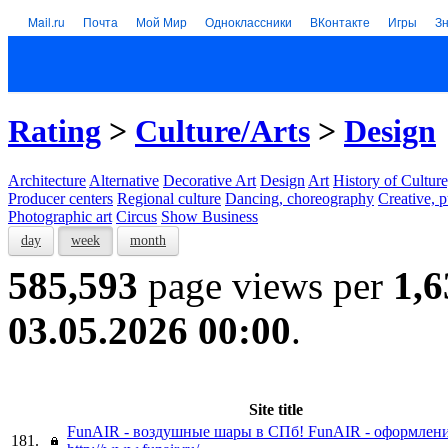
Mail.ru
Почта
Мой Мир
Одноклассники
ВКонтакте
Игры
З
Rating
>
Culture/Arts
>
Design
Architecture
Alternative
Decorative Art
Design
Art
History of Culture
Producer centers
Regional culture
Dancing, choreography
Creative, p
Photographic art
Circus
Show Business
day
week
month
585,593
page views per
1,6
03.05.2026 00:00
.
Site title
FunAIR - воздушные шары в СПб! FunAIR - оформлени
181.