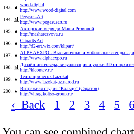
wood-digital
193.
http://www.wood-digital.com
Pegasus-Art
194.
http://www.pegasusart.ru
Авторские медведи Маши Резвовой
195.
http://masharezvova.ru
Clipart&Art
196.
http://d2-art.wix.com/klipart/
ALPHAEXPO - Выставочные и мобильные стенды - диз
197.
http://www.alphaexpo.ru
Дизайн интерьера, визуализация и уроки 3D от архите
198.
http://kleontev.ru/
Театр причесок Lazokat
199.
http://www.lazokat-uz.narod.ru
Витражная студия "Кольцо" (Саратов)
200.
http://vitrag.koltso-group.ru/
‹
Back
1
2
3
4
5
You can see combined chart