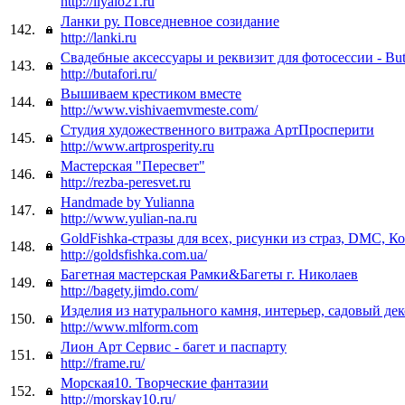
http://liyalo21.ru
Ланки ру. Повседневное созидание
142.
http://lanki.ru
Свадебные аксессуары и реквизит для фотосессии - Buta
143.
http://butafori.ru/
Вышиваем крестиком вместе
144.
http://www.vishivaemvmeste.com/
Студия художественного витража АртПросперити
145.
http://www.artprosperity.ru
Мастерская "Пересвет"
146.
http://rezba-peresvet.ru
Handmade by Yulianna
147.
http://www.yulian-na.ru
GoldFishka-стразы для всех, рисунки из страз, DMC, К
148.
http://goldsfishka.com.ua/
Багетная мастерская Рамки&Багеты г. Николаев
149.
http://bagety.jimdo.com/
Изделия из натурального камня, интерьер, садовый де
150.
http://www.mlform.com
Лион Арт Сервис - багет и паспарту
151.
http://frame.ru/
Морская10. Творческие фантазии
152.
http://morskay10.ru/