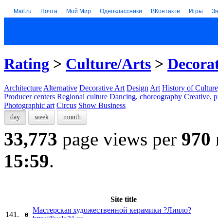
Mail.ru
Почта
Мой Мир
Одноклассники
ВКонтакте
Игры
З
Rating
>
Culture/Arts
>
Decorat
Architecture
Alternative
Decorative Art
Design
Art
History of Culture
Producer centers
Regional culture
Dancing, choreography
Creative, p
Photographic art
Circus
Show Business
day
week
month
33,773
page views per
970
15:59
.
Site title
Мастерская художественной керамики ?Лияло?
141.