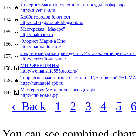
Интернет-магазин сувениров и посуды из фарфора
153.
http://suvenir50.ru
Хоббигородок блогпост
154.
http://hobbygorodok.blogspot.ru/
Мастерская "Махаре"
155.
http://makhare.ru
Флорист Марина Кио
156.
http://marinakio.com/
Секретные уроки цветоделия. Изготовление цветов из 
157.
http://vortexflowers.net/
МИР ЖЕНЩИНЫ
158.
http://womanslife555.ucoz.ru/
Творческая мастерская Светланы Гумановской ?HU
159.
http://humanoid.spb.ru
Мастерская Металлического Декора
160.
http://спб-ковка.рф
‹
Back
1
2
3
4
5
You can see combined chart