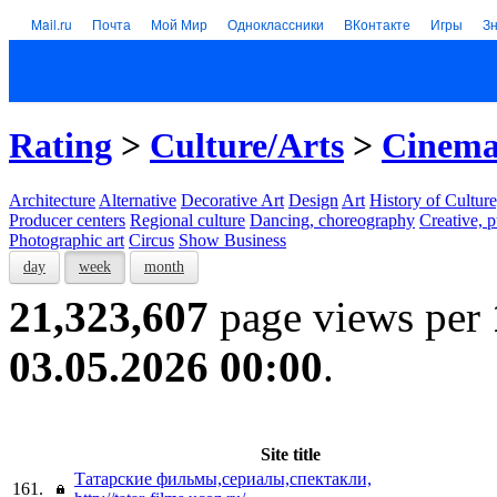
Mail.ru
Почта
Мой Мир
Одноклассники
ВКонтакте
Игры
З
Rating
>
Culture/Arts
>
Cinem
Architecture
Alternative
Decorative Art
Design
Art
History of Culture
Producer centers
Regional culture
Dancing, choreography
Creative, p
Photographic art
Circus
Show Business
day
week
month
21,323,607
page views per
03.05.2026 00:00
.
Site title
Татарские фильмы,сериалы,спектакли,
161.