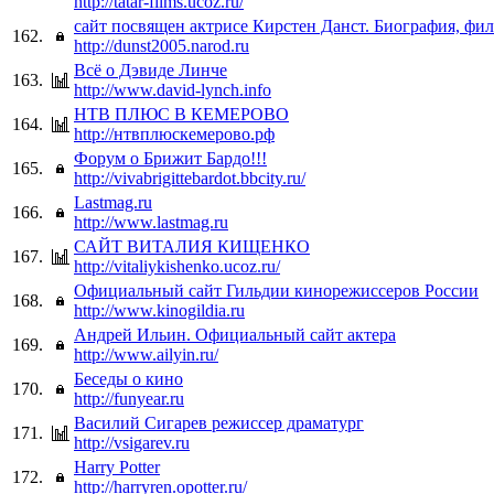
http://tatar-films.ucoz.ru/
сайт посвящен актрисе Кирстен Данст. Биография, фил
162.
http://dunst2005.narod.ru
Всё о Дэвиде Линче
163.
http://www.david-lynch.info
НТВ ПЛЮС В КЕМЕРОВО
164.
http://нтвплюскемерово.рф
Форум о Брижит Бардо!!!
165.
http://vivabrigittebardot.bbcity.ru/
Lastmag.ru
166.
http://www.lastmag.ru
САЙТ ВИТАЛИЯ КИЩЕНКО
167.
http://vitaliykishenko.ucoz.ru/
Официальный сайт Гильдии кинорежиссеров России
168.
http://www.kinogildia.ru
Андрей Ильин. Официальный сайт актера
169.
http://www.ailyin.ru/
Беседы о кино
170.
http://funyear.ru
Василий Сигарев режиссер драматург
171.
http://vsigarev.ru
Harry Potter
172.
http://harryren.opotter.ru/