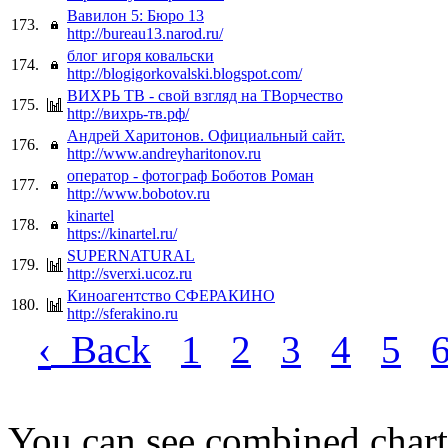
Вавилон 5: Бюро 13
173.
http://bureau13.narod.ru/
блог игоря ковальски
174.
http://blogigorkovalski.blogspot.com/
ВИХРЬ ТВ - свой взгляд на ТВорчество
175.
http://вихрь-тв.рф/
Андрей Харитонов. Официальный сайт.
176.
http://www.andreyharitonov.ru
оператор - фотограф Боботов Роман
177.
http://www.bobotov.ru
kinartel
178.
https://kinartel.ru/
SUPERNATURAL
179.
http://sverxi.ucoz.ru
Киноагентство СФЕРАКИНО
180.
http://sferakino.ru
‹
Back
1
2
3
4
5
You can see combined chart