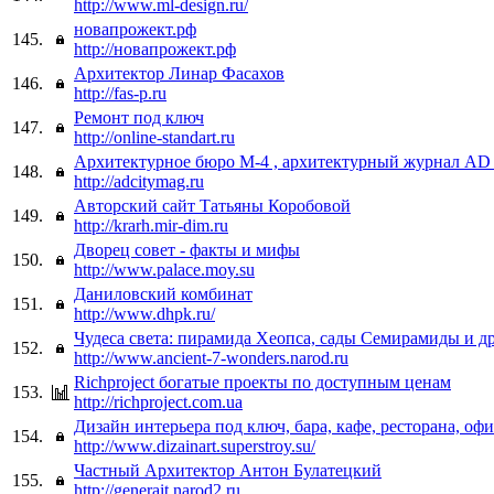
http://www.ml-design.ru/
новапрожект.рф
145.
http://новапрожект.рф
Архитектор Линар Фасахов
146.
http://fas-p.ru
Ремонт под ключ
147.
http://online-standart.ru
Архитектурное бюро М-4 , архитектурный журнал AD c
148.
http://adcitymag.ru
Авторский сайт Татьяны Коробовой
149.
http://krarh.mir-dim.ru
Дворец совет - факты и мифы
150.
http://www.palace.moy.su
Даниловский комбинат
151.
http://www.dhpk.ru/
Чудеса света: пирамида Хеопса, сады Семирамиды и д
152.
http://www.ancient-7-wonders.narod.ru
Richproject богатые проекты по доступным ценам
153.
http://richproject.com.ua
Дизайн интерьера под ключ, бара, кафе, ресторана, офи
154.
http://www.dizainart.superstroy.su/
Частный Архитектор Антон Булатецкий
155.
http://generait.narod2.ru