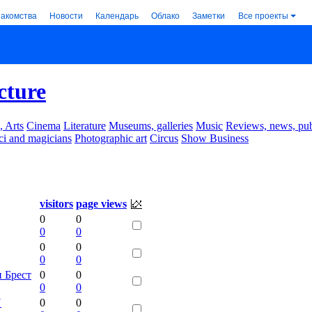
накомства
Новости
Календарь
Облако
Заметки
Все проекты
cture
, Arts
Cinema
Literature
Museums, galleries
Music
Reviews, news, pub
ci and magicians
Photographic art
Circus
Show Business
visitors
page views
0
0
0
0
0
0
0
0
и Брест
0
0
0
0
N
0
0