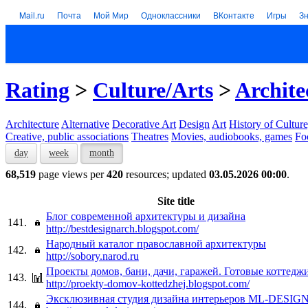
Mail.ru
Почта
Мой Мир
Одноклассники
ВКонтакте
Игры
З
Rating
>
Culture/Arts
>
Archite
Architecture
Alternative
Decorative Art
Design
Art
History of Culture
Creative, public associations
Theatres
Movies, audiobooks, games
Fo
day
week
month
68,519
page views per
420
resources; updated
03.05.2026 00:00
.
Site title
Блог современной архитектуры и дизайна
141.
http://bestdesignarch.blogspot.com/
Народный каталог православной архитектуры
142.
http://sobory.narod.ru
Проекты домов, бани, дачи, гаражей. Готовые коттедж
143.
http://proekty-domov-kottedzhej.blogspot.com/
Эксклюзивная студия дизайна интерьеров ML-DESIG
144.