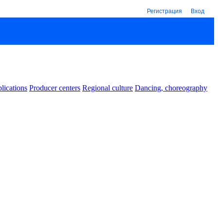
Регистрация
Вход
lications
Producer centers
Regional culture
Dancing, choreography