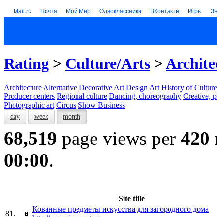
Mail.ru
Почта
Мой Мир
Одноклассники
ВКонтакте
Игры
З
Rating
>
Culture/Arts
>
Archite
Architecture
Alternative
Decorative Art
Design
Art
History of Culture
Producer centers
Regional culture
Dancing, choreography
Creative, p
Photographic art
Circus
Show Business
day
week
month
68,519
page views per
420
00:00
.
Site title
Кованные предметы искусства для загородного дома
81.