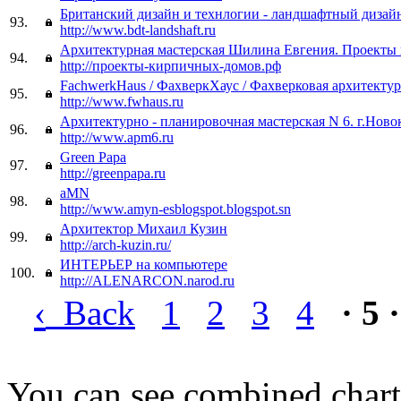
Британский дизайн и технлогии - ландшафтный дизай
93.
http://www.bdt-landshaft.ru
Архитектурная мастерская Шилина Евгения. Проекты 
94.
http://проекты-кирпичных-домов.рф
FachwerkHaus / ФахверкХаус / Фахверковая архитектур
95.
http://www.fwhaus.ru
Архитектурно - планировочная мастерская N 6. г.Ново
96.
http://www.apm6.ru
Green Papa
97.
http://greenpapa.ru
aMN
98.
http://www.amyn-esblogspot.blogspot.sn
Архитектор Михаил Кузин
99.
http://arch-kuzin.ru/
ИНТЕРЬЕР на компьютере
100.
http://ALENARCON.narod.ru
‹
Back
1
2
3
4
· 5 ·
You can see combined chart