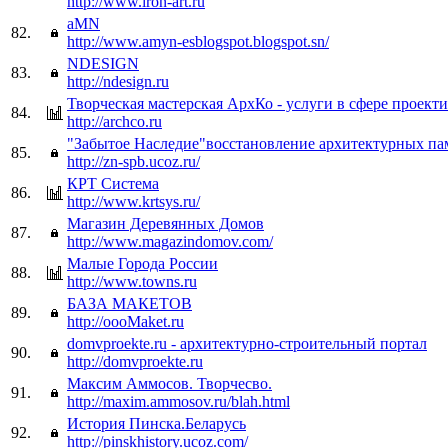
http://www.iron-art.ru
aMN
82.
http://www.amyn-esblogspot.blogspot.sn/
NDESIGN
83.
http://ndesign.ru
Творческая мастерская АрхКо - услуги в сфере проект
84.
http://archco.ru
"Забытое Наследие"восстановление архитектурных па
85.
http://zn-spb.ucoz.ru/
КРТ Система
86.
http://www.krtsys.ru/
Магазин Деревянных Домов
87.
http://www.magazindomov.com/
Малые Города России
88.
http://www.towns.ru
БАЗА МАКЕТОВ
89.
http://oooMaket.ru
domvproekte.ru - архитектурно-строительный портал
90.
http://domvproekte.ru
Максим Аммосов. Творчесво.
91.
http://maxim.ammosov.ru/blah.html
История Пинска.Беларусь
92.
http://pinskhistory.ucoz.com/