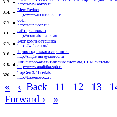
313.
http://www.abbyy.ru
Mem Reduct
314.
http://www.memreduct.ru/
софт
315.
http://sauz.ucoz.ru/
сайт для пользы
316.
http://moimaloi.narod.ru
Блог компьютерщика
317.
https://webbrat.ru/
Приют одинокого странника
318.
http://single-mirage.narod.ru
Финансово-аналитические системы, CRM системы
319.
http://www.analitika-spb.ru
TopGen 3.41 serials
320.
http://topgen.ucoz.ru
«
‹
Back
11
12
13
1
›
»
Forward