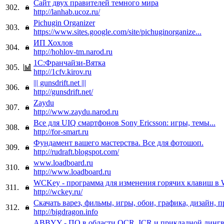
Сайт двух правителей темного мира
302.
http://lanhab.ucoz.ru/
Pichugin Organizer
303.
https://www.sites.google.com/site/pichuginorganize...
ИП Хохлов
304.
http://hohlov-tm.narod.ru
1С:Франчайзи-Вятка
305.
http://1cfv.kirov.ru
||| gunsdrift.net |||
306.
http://gunsdrift.net/
Zaydu
307.
http://www.zaydu.narod.ru
Все для UIQ смартфонов Sony Ericsson: игры, темы...
308.
http://for-smart.ru
Фундамент вашего мастерства. Все для фотошоп.
309.
http://rudraft.blogspot.com/
www.loadboard.ru
310.
http://www.loadboard.ru
WCKey - программа для изменения горячих клавиш в Wa
311.
http://wckey.ru/
Скачать варез, фильмы, игры, обои, графика, дизайн, 
312.
http://bigdragon.info
ABBYY - ПО в области OCR, ICR и прикладной линг