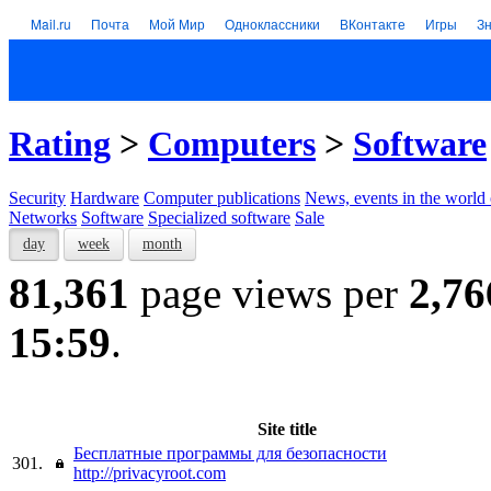
Mail.ru
Почта
Мой Мир
Одноклассники
ВКонтакте
Игры
З
Rating
>
Computers
>
Software
Security
Hardware
Computer publications
News, events in the world
Networks
Software
Specialized software
Sale
day
week
month
81,361
page views per
2,76
15:59
.
Site title
Бесплатные программы для безопасности
301.
http://privacyroot.com