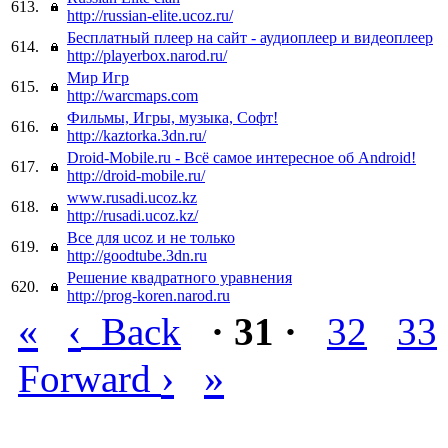
613.
http://russian-elite.ucoz.ru/
Бесплатный плеер на сайт - аудиоплеер и видеоплеер
614.
http://playerbox.narod.ru/
Мир Игр
615.
http://warcmaps.com
Фильмы, Игры, музыка, Софт!
616.
http://kaztorka.3dn.ru/
Droid-Mobile.ru - Всё самое интересное об Android!
617.
http://droid-mobile.ru/
www.rusadi.ucoz.kz
618.
http://rusadi.ucoz.kz/
Все для ucoz и не только
619.
http://goodtube.3dn.ru
Решение квадратного уравнения
620.
http://prog-koren.narod.ru
«
‹
Back
· 31 ·
32
33
›
»
Forward