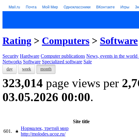
Mail.ru
Почта
Мой Мир
Одноклассники
ВКонтакте
Игры
З
Rating
>
Computers
>
Software
Security
Hardware
Computer publications
News, events in the world
Networks
Software
Specialized software
Sale
day
week
month
323,014
page views per
2,7
03.05.2026 00:00
.
Site title
Нормалек, третий мир
601.
http://molodes.ucoz.ru/