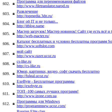
Программа для переименования файлов
602.
http://www.filetranslator.narod.ru
Развлечение
603.
http://topmedia.3dn.ru/
Блог об IT и не только...
604.
http://itblog.name
Мастер загрузок! Мастер новинок! Сайт где есть всё и 
605.
http://web-macter.ru/
Каталог бесплатных и условно бесплатны программ Sof
606.
http://www.softslot.com
мой сайт
607.
http://www.razer.ucoz.ru
cs-like.ru
608.
http://cs-like.ru
Юмор, картинки, видео, софт скачать бесплатно
609.
http://fulgal.ucoz.ru/
ExeByte - Бесплатные программы
610.
http://exebyte.ru
ТОП -100 самых лучших программ!
611.
http://www.izone.com.ua
Программы для Windows
612.
http://programmnew.ucoz.com/
Russian Elite clan