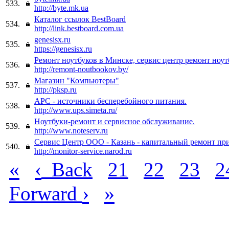
533.
http://byte.mk.ua
Каталог ссылок BestBoard
534.
http://link.bestboard.com.ua
genesisx.ru
535.
https://genesisx.ru
Ремонт ноутбуков в Минске, сервис центр ремонт ноут
536.
http://remont-noutbookov.by/
Магазин "Компьютеры"
537.
http://pksp.ru
APC - источники бесперебойного питания.
538.
http://www.ups.simeta.ru/
Ноутбуки-ремонт и сервисное обслуживание.
539.
http://www.noteserv.ru
Сервис Центр ООО - Казань - капитальный ремонт пр
540.
http://monitor-service.narod.ru
«
‹
Back
21
22
23
2
›
»
Forward