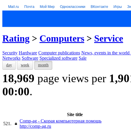
Mail.ru
Почта
Мой Мир
Одноклассники
ВКонтакте
Игры
З
Rating
>
Computers
>
Service
Security
Hardware
Computer publications
News, events in the world
Networks
Software
Specialized software
Sale
day
week
month
18,969
page views per
1,90
00:00
.
Site title
Comp-ag - Скорая компьютерная помощь
521.
http://comp-ag.ru