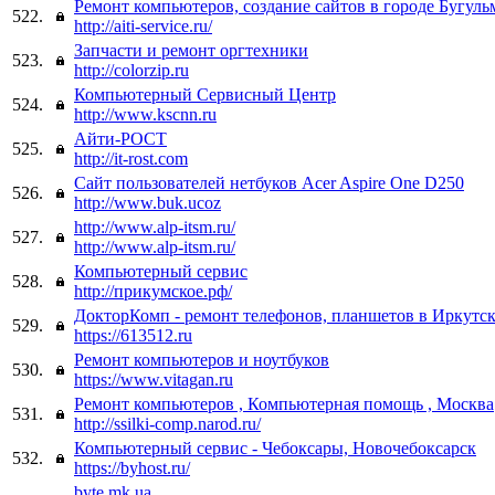
Ремонт компьютеров, создание сайтов в городе Бугуль
522.
http://aiti-service.ru/
Запчасти и ремонт оргтехники
523.
http://colorzip.ru
Компьютерный Сервисный Центр
524.
http://www.kscnn.ru
Айти-РОСТ
525.
http://it-rost.com
Сайт пользователей нетбуков Acer Aspire One D250
526.
http://www.buk.ucoz
http://www.alp-itsm.ru/
527.
http://www.alp-itsm.ru/
Компьютерный сервис
528.
http://прикумское.рф/
ДокторКомп - ремонт телефонов, планшетов в Иркутс
529.
https://613512.ru
Ремонт компьютеров и ноутбуков
530.
https://www.vitagan.ru
Ремонт компьютеров , Компьютерная помощь , Москва
531.
http://ssilki-comp.narod.ru/
Компьютерный сервис - Чебоксары, Новочебоксарск
532.
https://byhost.ru/
byte.mk.ua