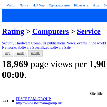
Mail.ru
Почта
Мой Мир
Одноклассники
ВКонтакте
Игры
З
Rating
>
Computers
>
Service
Security
Hardware
Computer publications
News, events in the world
Networks
Software
Specialized software
Sale
day
week
month
18,969
page views per
1,90
00:00
.
Site title
IT-STREAM-GROUP
241.
http://www.it-stream-group.ru/