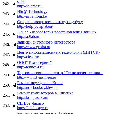
sdfsd
242.
http://salarec.ru
Nitr@ Technology
243.
http://nitra.from.kg
Скорая помощь компьютеру ноутбуку
244.
http://help-pc-zp.at.ua/
A2Lab - лаборатория восстановления данных.
245.
http://a2lab.ru
Записки системного интегратора
246.
http://www.grisha.ru
Центр информационных технологий (ЦИТСК)
247.
http://citsk.ru/
ООО"Техносервис"
248.
http://tehno54.ru
Торгово-сервисный центр "Технология техники"
249.
http://www.t-engineer.ru
Ремонт ноутбуков в Киеве
250.
http://notebookov.kiev.ua
Ремонт компьютеров в Липецке
251.
http://kompas48.ru/
СЦ Всё Чикаго
252.
https://allchicago.ru
Ремонт компьютеров в Тамбове