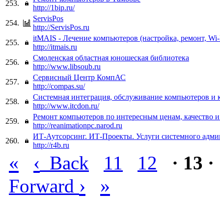
253.
http://1bip.ru/
ServisPos
254.
http://ServisPos.ru
itMAIS - Лечение компьютеров (настройка, ремонт, Wi-
255.
http://itmais.ru
Смоленская областная юношеская библиотека
256.
http://www.libsoub.ru
Сервисный Центр КомпАС
257.
http://compas.su/
Системная интеграция, обслуживание компьютеров и ко
258.
http://www.itcdon.ru/
Ремонт компьютеров по интересным ценам, качество и
259.
http://reanimationpc.narod.ru
ИТ-Аутсорсинг. ИТ-Проекты. Услуги системного адми
260.
http://r4b.ru
«
‹
Back
11
12
· 13 ·
›
»
Forward