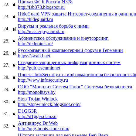
Приказ ФСБ России N378
22.
http://fsb378.blogspot.ru
HideGuard VPN защита Интернет-соединения в один кл
23.
http://hideguard.ru
Вирусы и реальная борьба с ними
24.
http://masterjoy.narod.ru
Абонентское обслуживание и it-аутсорсинг.
25.
http://redpoints.ru/
Русскоязычный компьютерный форум в Германии
26.
https://swalki.net
Создание защищённых информационных систем
27.
http://pub.tesenmir.net
Проект InfoSecurity.ru - информационная безопасность б
28.
http://www.infosecurity.ru
ООО "Монолит Систем Плюс" Системы безопасности
29.
http://monolitsys.by
Stop Trojan.Winlock
30.
http://stopwinlock.blogspot.com/
D1GG3R
31.
http://d1gger.clan.su
Антивирус Dr Web
32.
http://ugg-boots-store.com/
Шторка заглушка для веб камеры Веб-Веко