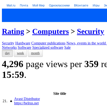
Mail.ru
Почта
Мой Мир
Одноклассники
ВКонтакте
Игры
З
Rating
>
Computers
>
Security
Security
Hardware
Computer publications
News, events in the world
Networks
Software
Specialized software
Sale
day
week
month
4,296
page views per
359
re
15:59
.
Site title
Avast Distributor
21.
https://belrus.net