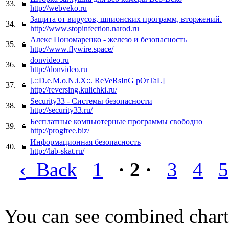
33.
http://webveko.ru
Защита от вирусов, шпионских программ, вторжений.
34.
http://www.stopinfection.narod.ru
Алекс Пономаренко - железо и безопасность
35.
http://www.flywire.space/
donvideo.ru
36.
http://donvideo.ru
[.::D.e.M.o.N.i.X::. ReVeRsInG pOrTaL]
37.
http://reversing.kulichki.ru/
Security33 - Системы безопасности
38.
http://security33.ru/
Бесплатные компьютерные программы свободно
39.
http://progfree.biz/
Информационная безопасность
40.
http://lab-skat.ru/
‹
Back
1
· 2 ·
3
4
5
You can see combined chart