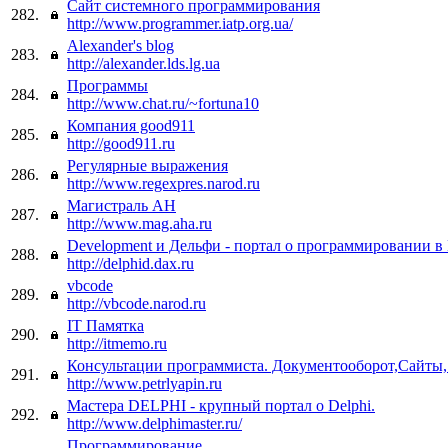
Сайт системного программирования
282.
http://www.programmer.iatp.org.ua/
Alexander's blog
283.
http://alexander.lds.lg.ua
Программы
284.
http://www.chat.ru/~fortuna10
Компания good911
285.
http://good911.ru
Регулярные выражения
286.
http://www.regexpres.narod.ru
Магистраль АН
287.
http://www.mag.aha.ru
Development и Дельфи - портал о программировании в 
288.
http://delphid.dax.ru
vbcode
289.
http://vbcode.narod.ru
IT Памятка
290.
http://itmemo.ru
Консультации программиста. Документооборот,Сайты,
291.
http://www.petrlyapin.ru
Мастера DELPHI - крупный портал о Delphi.
292.
http://www.delphimaster.ru/
Программирование