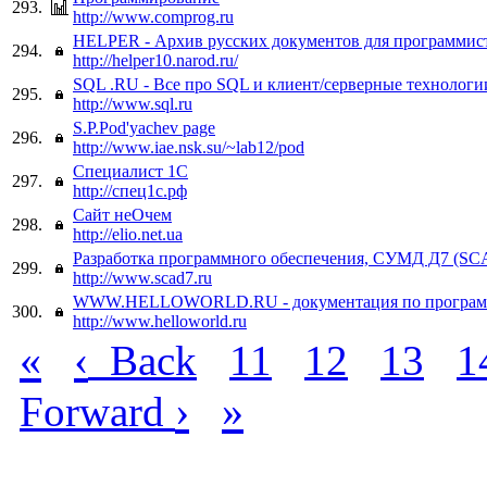
293.
http://www.comprog.ru
HELPER - Архив русских документов для программис
294.
http://helper10.narod.ru/
SQL .RU - Все про SQL и клиент/серверные технологи
295.
http://www.sql.ru
S.P.Pod'yachev page
296.
http://www.iae.nsk.su/~lab12/pod
Специалист 1С
297.
http://спец1с.рф
Сайт неОчем
298.
http://elio.net.ua
Разработка программного обеспечения, СУМД Д7 (SC
299.
http://www.scad7.ru
WWW.HELLOWORLD.RU - документация по програ
300.
http://www.helloworld.ru
«
‹
Back
11
12
13
1
›
»
Forward