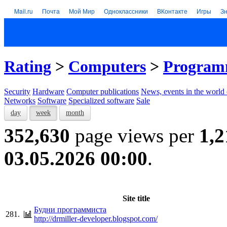
Mail.ru
Почта
Мой Мир
Одноклассники
ВКонтакте
Игры
З
Rating
>
Computers
>
Program
Security
Hardware
Computer publications
News, events in the world
Networks
Software
Specialized software
Sale
day
week
month
352,630
page views per
1,2
03.05.2026 00:00
.
Site title
Будни программиста
281.
http://drmiller-developer.blogspot.com/