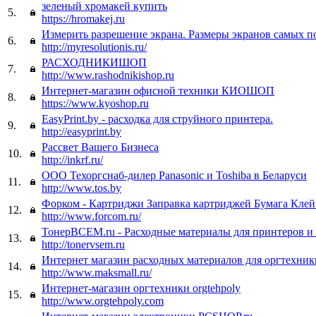
зеленый хромакей купить
5.
https://hromakej.ru
Измерить разрешение экрана. Размеры экранов самых 
6.
http://myresolutionis.ru/
РАСХОДНИКИШОП
7.
http://www.rashodnikishop.ru
Интернет-магазин офисной техники КИОШОП
8.
https://www.kyoshop.ru
EasyPrint.by - расходка для струйного принтера.
9.
http://easyprint.by
Рассвет Вашего Бизнеса
10.
http://inkrf.ru/
ООО Техоргснаб-дилер Panasonic и Toshiba в Беларуси
11.
http://www.tos.by
Форком - Картриджи Заправка картриджей Бумага Клей
12.
http://www.forcom.ru/
ТонерВСЕМ.ru - Расходные материалы для принтеров 
13.
http://tonervsem.ru
Интернет магазин расходных материалов для оргтехник
14.
http://www.maksmall.ru/
Интернет-магазин оргтехники orgtehpoly
15.
http://www.orgtehpoly.com