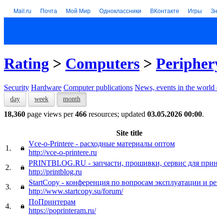
Mail.ru
Почта
Мой Мир
Одноклассники
ВКонтакте
Игры
З
Rating
>
Computers
>
Peripher
Security
Hardware
Computer publications
News, events in the world
day
week
month
18,360
page views per
466
resources; updated
03.05.2026 00:00
.
Site title
Vce-o-Printere - расходные материалы оптом
1.
http://vce-o-printere.ru
PRINTBLOG.RU - запчасти, прошивки, сервис для прин
2.
http://printblog.ru
StartCopy - конференция по вопросам эксплуатации и р
3.
http://www.startcopy.su/forum/
ПоПринтерам
4.
https://poprinteram.ru/