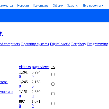
накомства
Новости
Календарь
Облако
Заметки
Все проекты
y
 of computers
Operating systems
Digital world
Periphery
Programming
visitors
page views
1,261
3,294
0
0
тера
1,245
2,168
0
0
емонта о
1,151
2,880
0
0
897
1,671
0
0